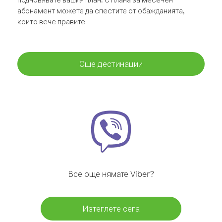
абонамент можете да спестите от обажданията,
които вече правите
Още дестинации
Все още нямате Viber?
Изтеглете сега