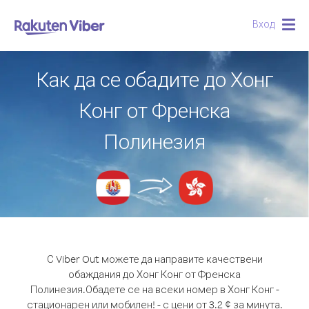
Вход
Togg
navig
Как да се обадите до Хонг
Конг от Френска
Полинезия
С Viber Out можете да направите качествени
обаждания до Хонг Конг от Френска
Полинезия.
Обадете се на всеки номер в Хонг Конг -
стационарен или мобилен! - с цени от 3.2 ¢ за минута.