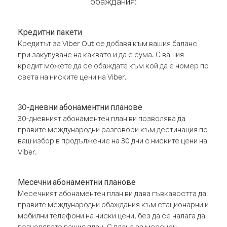
обаждания:
Кредитни пакети
Кредитът за Viber Out се добавя към вашия баланс
при закупуване на каквато и да е сума. С вашия
кредит можете да се обаждате към кой да е номер по
света на ниските цени на Viber.
30-дневни абонаментни планове
30-дневният абонаментен план ви позволява да
правите международни разговори към дестинация по
ваш избор в продължение на 30 дни с ниските цени на
Viber.
Месечни абонаментни планове
Месечният абонаментен план ви дава гъвкавостта да
правите международни обаждания към стационарни и
мобилни телефони на ниски цени, без да се налага да
подновявате вашия план. С плана за месечен