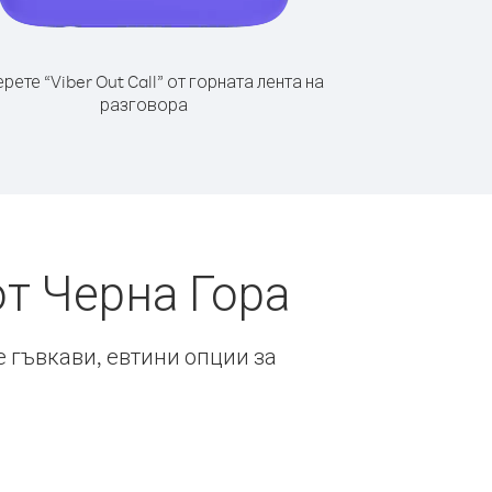
рете “Viber Out Call” от горната лента на
разговора
от Черна Гора
е гъвкави, евтини опции за