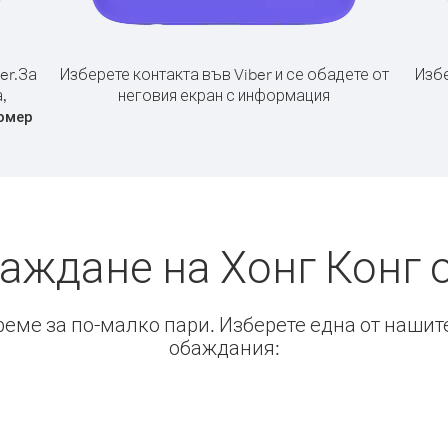
er.
За
Изберете контакта във Viber и се обадете от
Избе
,
неговия екран с информация
омер
аждане на Хонг Конг 
време за по-малко пари. Изберете една от нашит
обаждания: