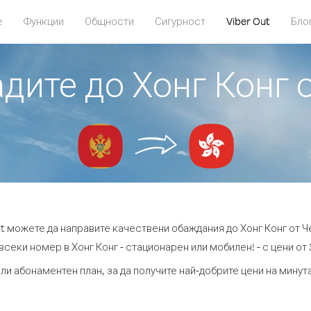
е
Функции
Общности
Сигурност
Viber Out
Бло
адите до Хонг Конг 
ut можете да направите качествени обаждания до Хонг Конг от Ч
всеки номер в Хонг Конг - стационарен или мобилен! - с цени от 3
ли абонаментен план, за да получите най-добрите цени на минут