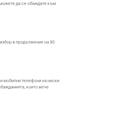
т можете да се обаждате към
 избор в продължение на 30
и мобилни телефони на ниски
обажданията, които вече