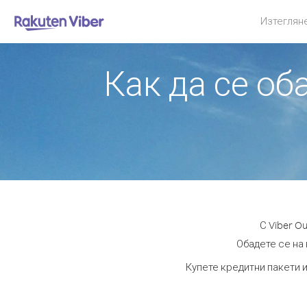
Изтеглян
Как да се об
С Viber O
Обадете се на 
Купете кредитни пакети и