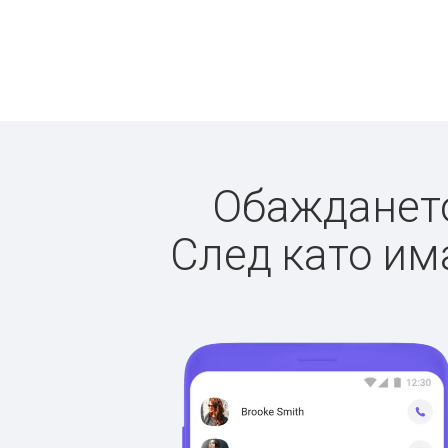
Обаждането 
След като има