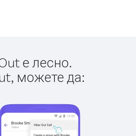
Out е лесно.
ut, можете да: