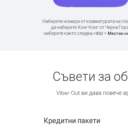
Наберете номера от клавиатурата на Vib
да наберете Хонг Конг от Черна Гора
наберете както следва:
+
+
852
Местен н
Съвети за об
Viber Out ви дава повече 
Кредитни пакети