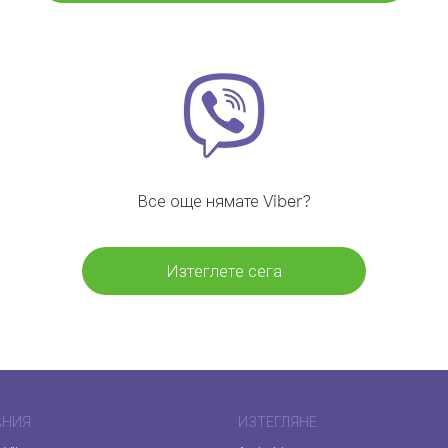
Все още нямате Viber?
Изтеглете сега
АНИЯ
ИЗТЕГЛЯНЕ