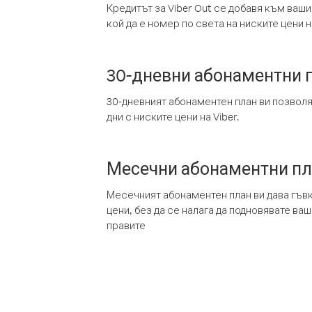
Кредитът за Viber Out се добавя към ваши
кой да е номер по света на ниските цени на
30-дневни абонаментни 
30-дневният абонаментен план ви позвол
дни с ниските цени на Viber.
Месечни абонаментни п
Месечният абонаментен план ви дава гъв
цени, без да се налага да подновявате ва
правите