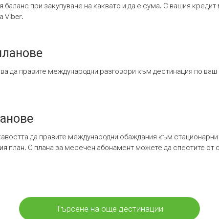
я баланс при закупуване на каквато и да е сума. С вашия креди
 Viber.
планове
ява да правите международни разговори към дестинация по ваш
ланове
кавостта да правите международни обаждания към стационарни 
шия план. С плана за месечен абонамент можете да спестите от 
Търсене на още дестинации