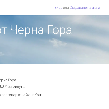
г
Вход
или
Създаване на акаунт
от Черна Гора
ерна Гора.
.2 ¢ за минута.
а разговор към Хонг Конг.