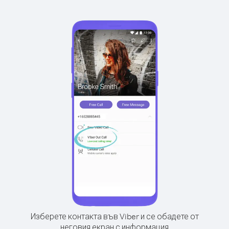
Изберете контакта във Viber и се обадете от
неговия екран с информация