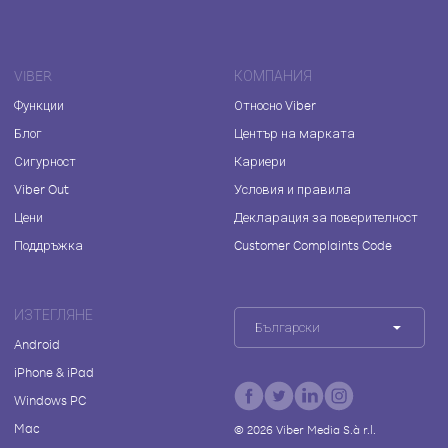
VIBER
КОМПАНИЯ
Функции
Относно Viber
Блог
Център на марката
Сигурност
Кариери
Viber Out
Условия и правила
Цени
Декларация за поверителност
Поддръжка
Customer Complaints Code
ИЗТЕГЛЯНЕ
Български
Android
iPhone & iPad
Windows PC
Mac
©
2026
Viber Media S.à r.l.