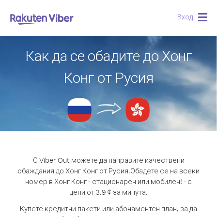
Вход
Togg
navig
Как да се обадите до Хонг
Конг от Русия
С Viber Out можете да направите качествени
обаждания до Хонг Конг от Русия.
Обадете се на всеки
номер в Хонг Конг - стационарен или мобилен! - с
цени от 3.9 ¢ за минута.
Купете кредитни пакети или абонаментен план, за да