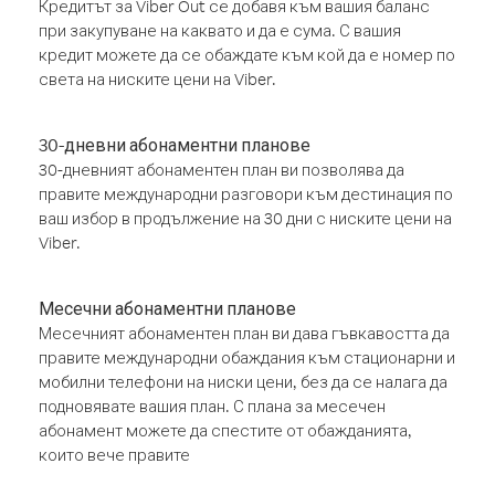
Кредитът за Viber Out се добавя към вашия баланс
при закупуване на каквато и да е сума. С вашия
кредит можете да се обаждате към кой да е номер по
света на ниските цени на Viber.
30-дневни абонаментни планове
30-дневният абонаментен план ви позволява да
правите международни разговори към дестинация по
ваш избор в продължение на 30 дни с ниските цени на
Viber.
Месечни абонаментни планове
Месечният абонаментен план ви дава гъвкавостта да
правите международни обаждания към стационарни и
мобилни телефони на ниски цени, без да се налага да
подновявате вашия план. С плана за месечен
абонамент можете да спестите от обажданията,
които вече правите