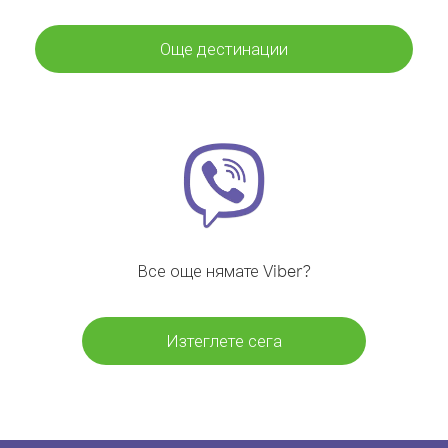
Още дестинации
Все още нямате Viber?
Изтеглете сега