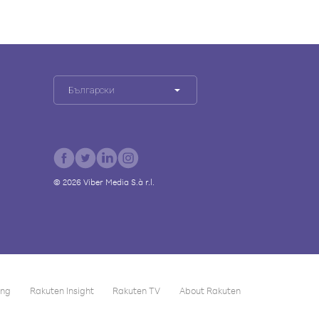
Български
©
2026
Viber Media S.à r.l.
ing
Rakuten Insight
Rakuten TV
About Rakuten