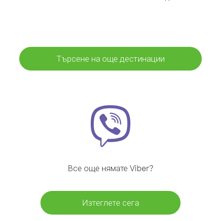
Търсене на още дестинации
Все още нямате Viber?
Изтеглете сега