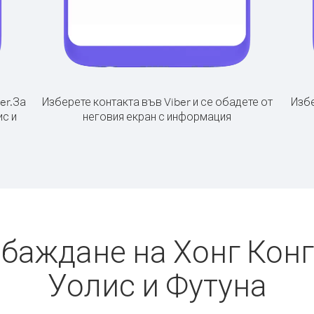
er.
За
Изберете контакта във Viber и се обадете от
Избе
ис и
неговия екран с информация
обаждане на Хонг Конг
Уолис и Футуна