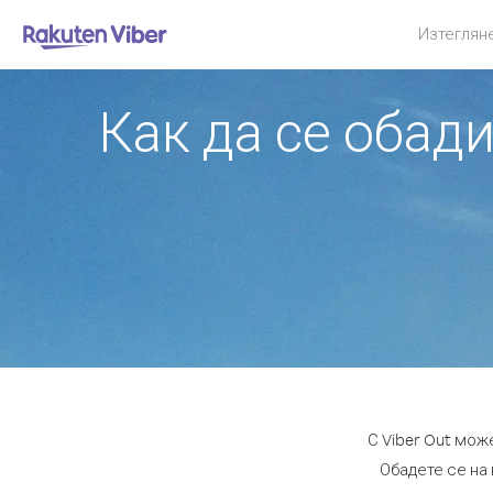
Изтеглян
Как да се обади
С Viber Out мож
Обадете се на 