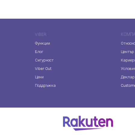
VIBER
КОМП
Функции
Относно
Блог
Център
Сигурност
Кариер
Viber Out
Услови
Цени
Деклар
Поддръжка
Custome