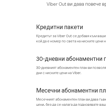
Viber Out ви дава повече 
Кредитни пакети
Кредитът за Viber Out се добавя към ваши
кой да е номер по света на ниските цени на
30-дневни абонаментни 
30-дневният абонаментен план ви позвол
дни с ниските цени на Viber.
Месечни абонаментни п
Месечният абонаментен план ви дава гъв
цени, без да се налага да подновявате ва