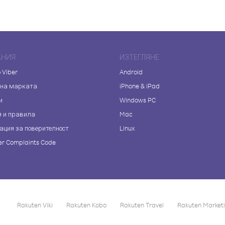
АНИЯ
ИЗТЕГЛЯНЕ
 Viber
Android
 на марката
iPhone & iPad
и
Windows PC
я и правила
Mac
ация за поверителност
Linux
r Complaints Code
Rakuten Viki
Rakuten Kobo
Rakuten Travel
Rakuten Market