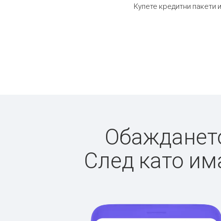
Купете кредитни пакети и
Обаждането 
След като има