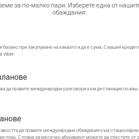
време за по-малко пари. Изберете една от нашит
обаждания:
я баланс при закупуване на каквато и да е сума. С вашия креди
 Viber.
планове
ява да правите международни разговори към дестинация по ваш
ланове
кавостта да правите международни обаждания към стационарни 
шия план. С плана за месечен абонамент можете да спестите от 