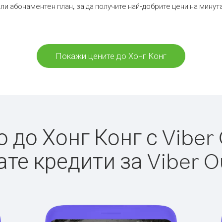
ли абонаментен план, за да получите най-добрите цени на минут
Покажи цените до Хонг Конг
до Хонг Конг с Viber 
те кредити за Viber O