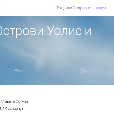
г
Вход
или
Създаване на акаунт
 Острови Уолис и
 Уолис и Футуна.
.2 ¢ за минута.