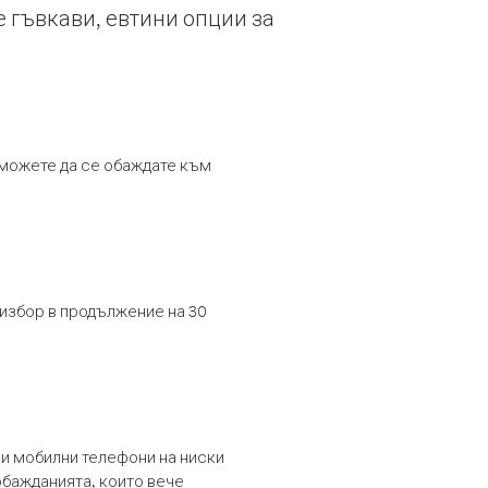
е гъвкави, евтини опции за
т можете да се обаждате към
 избор в продължение на 30
и мобилни телефони на ниски
обажданията, които вече