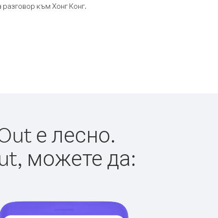
а разговор към Хонг Конг.
Out е лесно.
ut, можете да: