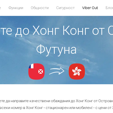
е
Функции
Общности
Сигурност
Viber Out
Бло
те до Хонг Конг от
Футуна
ете да направите качествени обаждания до Хонг Конг от Острови
всеки номер в Хонг Конг - стационарен или мобилен! - с цени от 3