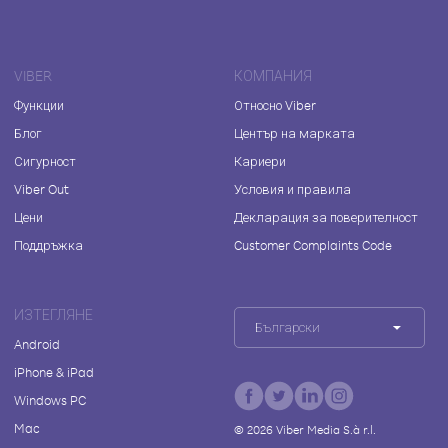
VIBER
КОМПАНИЯ
Функции
Относно Viber
Блог
Център на марката
Сигурност
Кариери
Viber Out
Условия и правила
Цени
Декларация за поверителност
Поддръжка
Customer Complaints Code
ИЗТЕГЛЯНЕ
Български
Android
iPhone & iPad
Windows PC
Mac
©
2026
Viber Media S.à r.l.