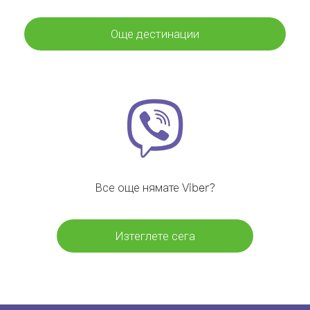
Още дестинации
Все още нямате Viber?
Изтеглете сега