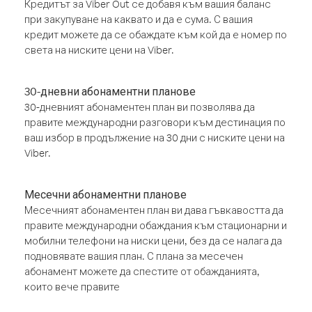
Кредитът за Viber Out се добавя към вашия баланс
при закупуване на каквато и да е сума. С вашия
кредит можете да се обаждате към кой да е номер по
света на ниските цени на Viber.
30-дневни абонаментни планове
30-дневният абонаментен план ви позволява да
правите международни разговори към дестинация по
ваш избор в продължение на 30 дни с ниските цени на
Viber.
Месечни абонаментни планове
Месечният абонаментен план ви дава гъвкавостта да
правите международни обаждания към стационарни и
мобилни телефони на ниски цени, без да се налага да
подновявате вашия план. С плана за месечен
абонамент можете да спестите от обажданията,
които вече правите