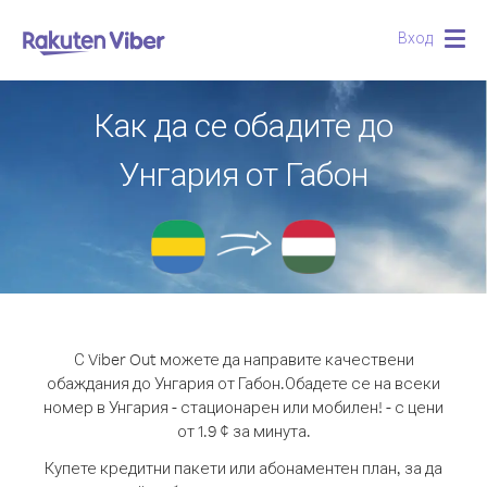
Вход
Togg
navig
Как да се обадите до
Унгария от Габон
С Viber Out можете да направите качествени
обаждания до Унгария от Габон.
Обадете се на всеки
номер в Унгария - стационарен или мобилен! - с цени
от 1.9 ¢ за минута.
Купете кредитни пакети или абонаментен план, за да