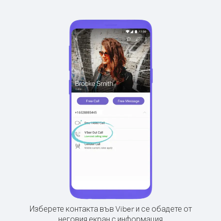
Изберете контакта във Viber и се обадете от
неговия екран с информация