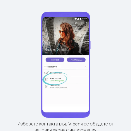
Изберете контакта във Viber и се обадете от
неговия екран с информация