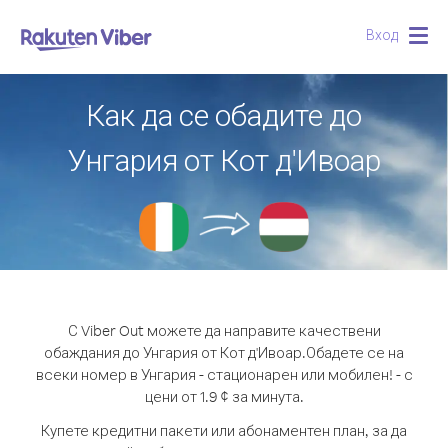
Вход
Togg
navig
Как да се обадите до
Унгария от Кот д'Ивоар
С Viber Out можете да направите качествени
обаждания до Унгария от Кот д'Ивоар.
Обадете се на
всеки номер в Унгария - стационарен или мобилен! - с
цени от 1.9 ¢ за минута.
Купете кредитни пакети или абонаментен план, за да