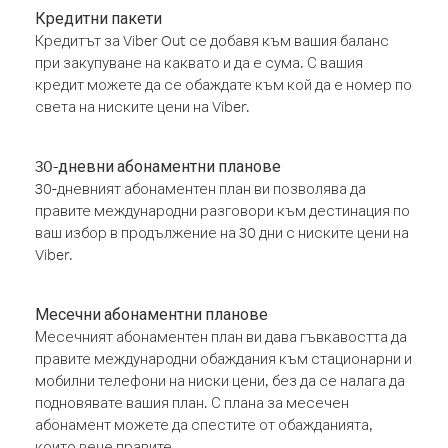
Кредитни пакети
Кредитът за Viber Out се добавя към вашия баланс
при закупуване на каквато и да е сума. С вашия
кредит можете да се обаждате към кой да е номер по
света на ниските цени на Viber.
30-дневни абонаментни планове
30-дневният абонаментен план ви позволява да
правите международни разговори към дестинация по
ваш избор в продължение на 30 дни с ниските цени на
Viber.
Месечни абонаментни планове
Месечният абонаментен план ви дава гъвкавостта да
правите международни обаждания към стационарни и
мобилни телефони на ниски цени, без да се налага да
подновявате вашия план. С плана за месечен
абонамент можете да спестите от обажданията,
които вече правите