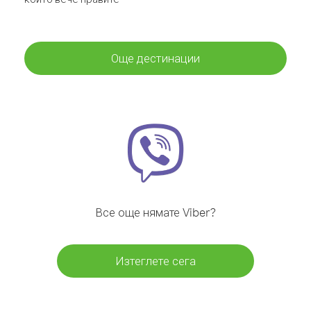
Още дестинации
Все още нямате Viber?
Изтеглете сега