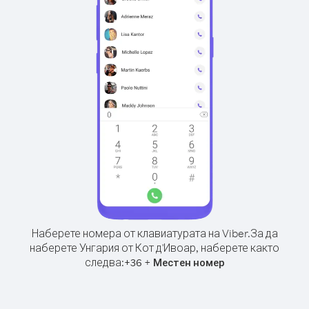
Наберете номера от клавиатурата на Viber.
За да
наберете Унгария от Кот д'Ивоар, наберете както
следва:
+
+
36
Местен номер