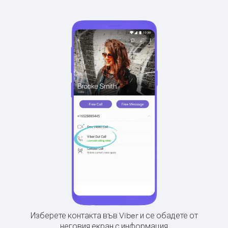
Изберете контакта във Viber и се обадете от
неговия екран с информация