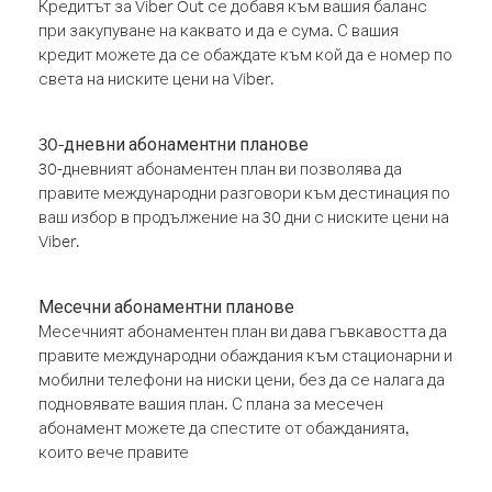
Кредитът за Viber Out се добавя към вашия баланс
при закупуване на каквато и да е сума. С вашия
кредит можете да се обаждате към кой да е номер по
света на ниските цени на Viber.
30-дневни абонаментни планове
30-дневният абонаментен план ви позволява да
правите международни разговори към дестинация по
ваш избор в продължение на 30 дни с ниските цени на
Viber.
Месечни абонаментни планове
Месечният абонаментен план ви дава гъвкавостта да
правите международни обаждания към стационарни и
мобилни телефони на ниски цени, без да се налага да
подновявате вашия план. С плана за месечен
абонамент можете да спестите от обажданията,
които вече правите