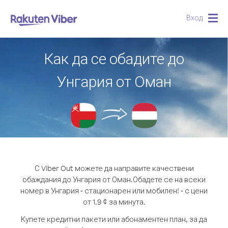
Вход
Togg
navig
Как да се обадите до
Унгария от Оман
С Viber Out можете да направите качествени
обаждания до Унгария от Оман.
Обадете се на всеки
номер в Унгария - стационарен или мобилен! - с цени
от 1.9 ¢ за минута.
Купете кредитни пакети или абонаментен план, за да