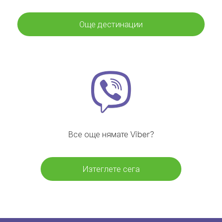
Още дестинации
Все още нямате Viber?
Изтеглете сега