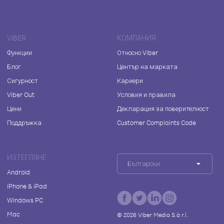
VIBER
КОМПАНИЯ
Функции
Относно Viber
Блог
Център на марката
Сигурност
Кариери
Viber Out
Условия и правила
Цени
Декларация за поверителност
Поддръжка
Customer Complaints Code
ИЗТЕГЛЯНЕ
Български
Android
iPhone & iPad
Windows PC
Mac
©
2026
Viber Media S.à r.l.