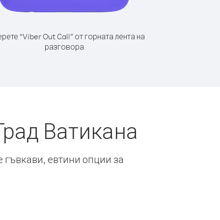
рете “Viber Out Call” от горната лента на
разговора
Град Ватикана
е гъвкави, евтини опции за