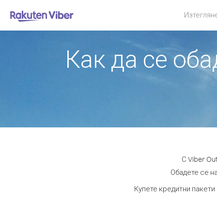
Изтеглян
Как да се оба
С Viber O
Обадете се на
Купете кредитни пакети 