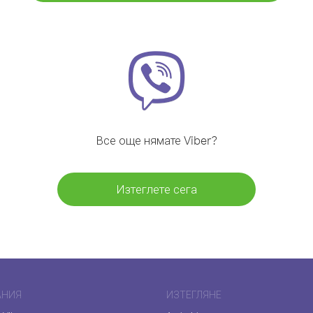
Все още нямате Viber?
Изтеглете сега
АНИЯ
ИЗТЕГЛЯНЕ