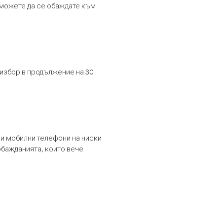
т можете да се обаждате към
 избор в продължение на 30
и мобилни телефони на ниски
обажданията, които вече