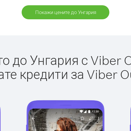
Покажи цените до Унгария
 до Унгария с Viber O
те кредити за Viber O