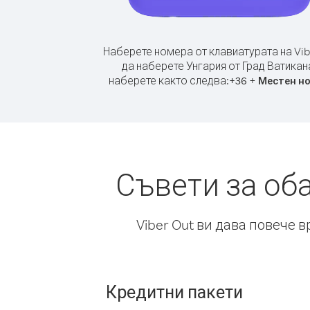
Наберете номера от клавиатурата на Vib
да наберете Унгария от Град Ватикан
наберете както следва:
+
+
36
Местен н
Съвети за об
Viber Out ви дава повече 
Кредитни пакети