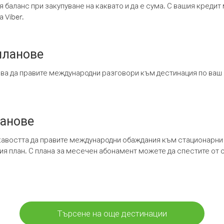
я баланс при закупуване на каквато и да е сума. С вашия креди
 Viber.
планове
ява да правите международни разговори към дестинация по ваш
ланове
кавостта да правите международни обаждания към стационарни 
шия план. С плана за месечен абонамент можете да спестите от 
Търсене на още дестинации