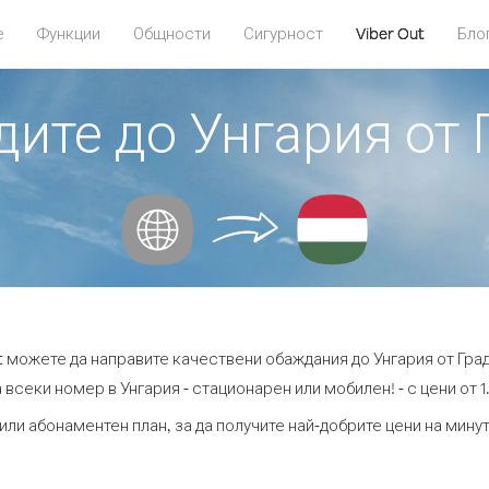
е
Функции
Общности
Сигурност
Viber Out
Бло
дите до Унгария от
ut можете да направите качествени обаждания до Унгария от Град
 всеки номер в Унгария - стационарен или мобилен! - с цени от 1.
или абонаментен план, за да получите най-добрите цени на мину