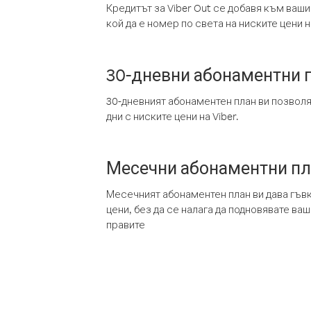
Кредитът за Viber Out се добавя към ваши
кой да е номер по света на ниските цени на
30-дневни абонаментни 
30-дневният абонаментен план ви позвол
дни с ниските цени на Viber.
Месечни абонаментни п
Месечният абонаментен план ви дава гъв
цени, без да се налага да подновявате ва
правите