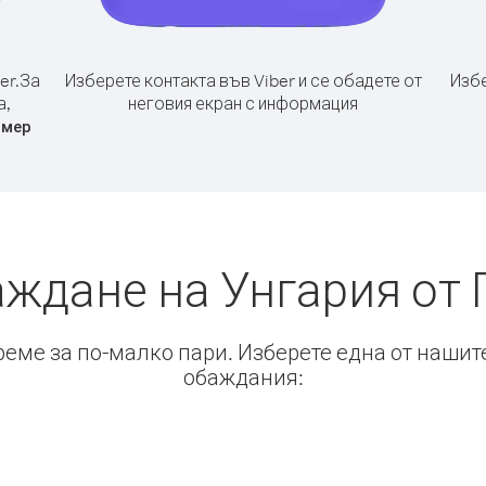
er.
За
Изберете контакта във Viber и се обадете от
Избе
а,
неговия екран с информация
омер
аждане на Унгария от 
време за по-малко пари. Изберете една от нашит
обаждания: