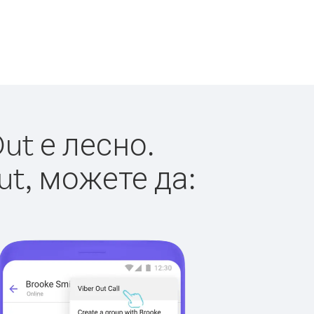
ut е лесно.
ut, можете да: