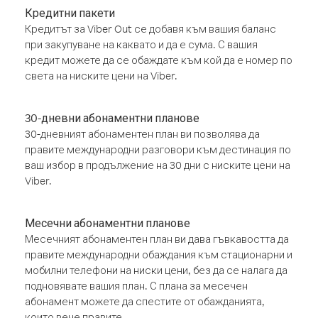
Кредитни пакети
Кредитът за Viber Out се добавя към вашия баланс
при закупуване на каквато и да е сума. С вашия
кредит можете да се обаждате към кой да е номер по
света на ниските цени на Viber.
30-дневни абонаментни планове
30-дневният абонаментен план ви позволява да
правите международни разговори към дестинация по
ваш избор в продължение на 30 дни с ниските цени на
Viber.
Месечни абонаментни планове
Месечният абонаментен план ви дава гъвкавостта да
правите международни обаждания към стационарни и
мобилни телефони на ниски цени, без да се налага да
подновявате вашия план. С плана за месечен
абонамент можете да спестите от обажданията,
които вече правите