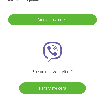
Още дестинации
Все още нямате Viber?
Изтеглете сега