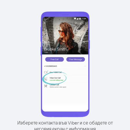
Изберете контакта във Viber и се обадете от
неговия екран с информация