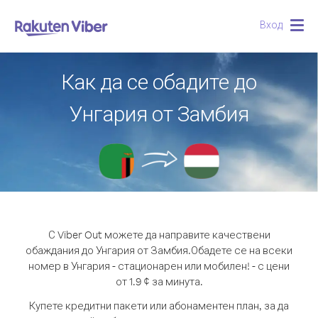
Вход
Togg
navig
Как да се обадите до
Унгария от Замбия
С Viber Out можете да направите качествени
обаждания до Унгария от Замбия.
Обадете се на всеки
номер в Унгария - стационарен или мобилен! - с цени
от 1.9 ¢ за минута.
Купете кредитни пакети или абонаментен план, за да