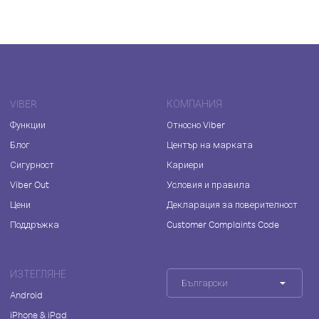
VIBER
КОМПАНИЯ
Функции
Относно Viber
Блог
Център на марката
Сигурност
Кариери
Viber Out
Условия и правила
Цени
Декларация за поверителност
Поддръжка
Customer Complaints Code
ИЗТЕГЛЯНЕ
Български
Android
iPhone & iPad