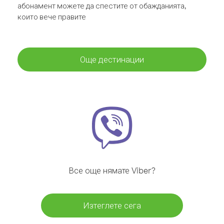
абонамент можете да спестите от обажданията,
които вече правите
Още дестинации
Все още нямате Viber?
Изтеглете сега