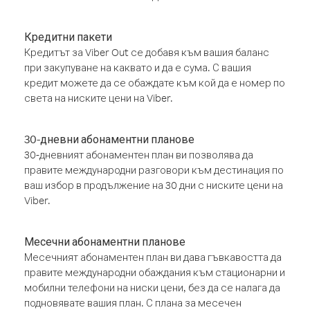
Кредитни пакети
Кредитът за Viber Out се добавя към вашия баланс
при закупуване на каквато и да е сума. С вашия
кредит можете да се обаждате към кой да е номер по
света на ниските цени на Viber.
30-дневни абонаментни планове
30-дневният абонаментен план ви позволява да
правите международни разговори към дестинация по
ваш избор в продължение на 30 дни с ниските цени на
Viber.
Месечни абонаментни планове
Месечният абонаментен план ви дава гъвкавостта да
правите международни обаждания към стационарни и
мобилни телефони на ниски цени, без да се налага да
подновявате вашия план. С плана за месечен