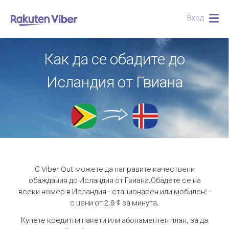
Вход
Togg
navig
Как да се обадите до
Исландия от Гвиана
С Viber Out можете да направите качествени
обаждания до Исландия от Гвиана.
Обадете се на
всеки номер в Исландия - стационарен или мобилен! -
с цени от 2.9 ¢ за минута.
Купете кредитни пакети или абонаментен план, за да