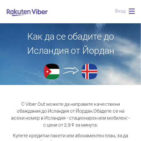
Вход
Togg
navig
Как да се обадите до
Исландия от Йордан
С Viber Out можете да направите качествени
обаждания до Исландия от Йордан.
Обадете се на
всеки номер в Исландия - стационарен или мобилен! -
с цени от 2.9 ¢ за минута.
Купете кредитни пакети или абонаментен план, за да