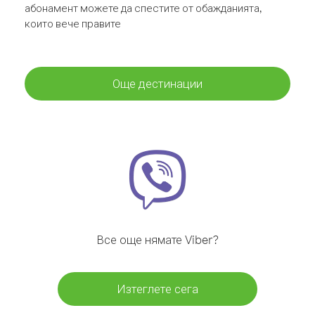
абонамент можете да спестите от обажданията,
които вече правите
Още дестинации
Все още нямате Viber?
Изтеглете сега