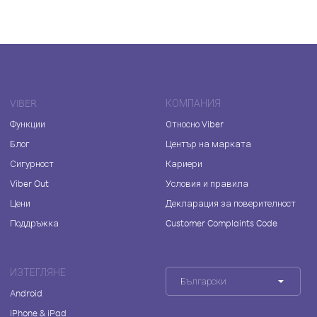
VIBER
КОМПАНИЯ
Функции
Относно Viber
Блог
Център на марката
Сигурност
Кариери
Viber Out
Условия и правила
Цени
Декларация за поверителност
Поддръжка
Customer Complaints Code
ИЗТЕГЛЯНЕ
Български
Android
iPhone & iPad