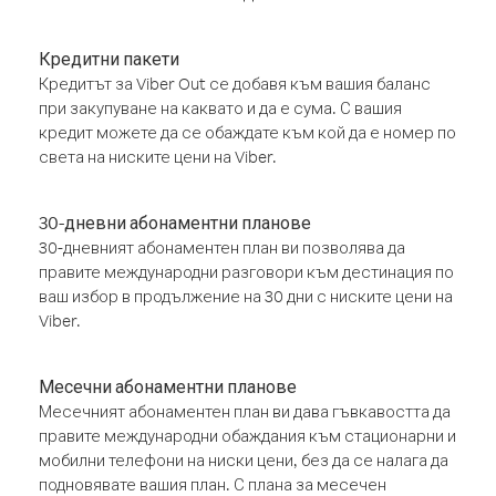
Кредитни пакети
Кредитът за Viber Out се добавя към вашия баланс
при закупуване на каквато и да е сума. С вашия
кредит можете да се обаждате към кой да е номер по
света на ниските цени на Viber.
30-дневни абонаментни планове
30-дневният абонаментен план ви позволява да
правите международни разговори към дестинация по
ваш избор в продължение на 30 дни с ниските цени на
Viber.
Месечни абонаментни планове
Месечният абонаментен план ви дава гъвкавостта да
правите международни обаждания към стационарни и
мобилни телефони на ниски цени, без да се налага да
подновявате вашия план. С плана за месечен