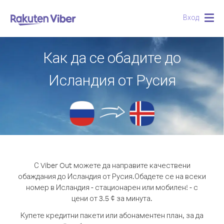
Вход
Togg
navig
Как да се обадите до
Исландия от Русия
С Viber Out можете да направите качествени
обаждания до Исландия от Русия.
Обадете се на всеки
номер в Исландия - стационарен или мобилен! - с
цени от 3.5 ¢ за минута.
Купете кредитни пакети или абонаментен план, за да