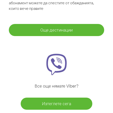
абонамент можете да спестите от обажданията,
които вече правите
Още дестинации
Все още нямате Viber?
Изтеглете сега