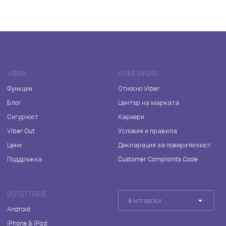
VIBER
КОМПАНИЯ
Функции
Относно Viber
Блог
Център на марката
Сигурност
Кариери
Viber Out
Условия и правила
Цени
Декларация за поверителност
Поддръжка
Customer Complaints Code
ИЗТЕГЛЯНЕ
Български
Android
iPhone & iPad