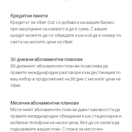
Кредитни пакети
Кредитът за Viber Out се добавя към вашия баланс
при закупуване на каквато и да е сума. С вашия
кредит можете да се обаждате към кой да е номер по
света на ниските цени на Viber.
30-дневни абонаментни планове
30-дневният абонаментен план ви позволява да
правите международни разговори към дестинация по
ваш избор в продължение на 30 дни с ниските цени на
Viber.
Месечни абонаментни планове
Месечният абонаментен план ви дава гъвкавостта да
правите международни обаждания към стационарни и
мобилни телефони на ниски цени, без да се налага да
подновявате вашия план. С плана за месечен