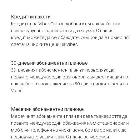
Кредитни пакети
Кредитът за Viber Out се добавя към вашия баланс
при закупуване на каквато и да е сума. С вашия
кредит можете да се обаждате към кой да е номер по
света на ниските цени на Viber.
30-дневни абонаментни планове
30-дневният абонаментен план ви позволява да
правите международни разговори към дестинация по
ваш избор в продължение на 30 дни с ниските цени на
Viber.
Месечни абонаментни планове
Месечният абонаментен план ви дава гъвкавостта да
правите международни обаждания към стационарни и
мобилни телефони на ниски цени, без да се налага да
подновявате вашия план. С плана за месечен