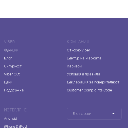
VIBER
КОМПАНИЯ
Функции
Относно Viber
Блог
Център на марката
Сигурност
Кариери
Viber Out
Условия и правила
Цени
Декларация за поверителност
Поддръжка
Customer Complaints Code
ИЗТЕГЛЯНЕ
Български
Android
iPhone & iPad