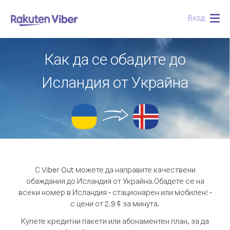
Вход
Togg
navig
Как да се обадите до
Исландия от Украйна
С Viber Out можете да направите качествени
обаждания до Исландия от Украйна.
Обадете се на
всеки номер в Исландия - стационарен или мобилен! -
с цени от 2.9 ¢ за минута.
Купете кредитни пакети или абонаментен план, за да