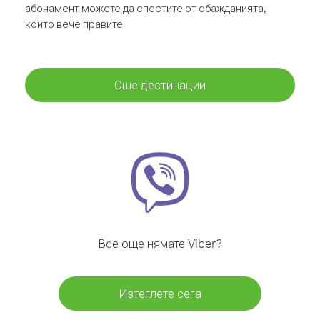
абонамент можете да спестите от обажданията,
които вече правите
Още дестинации
Все още нямате Viber?
Изтеглете сега