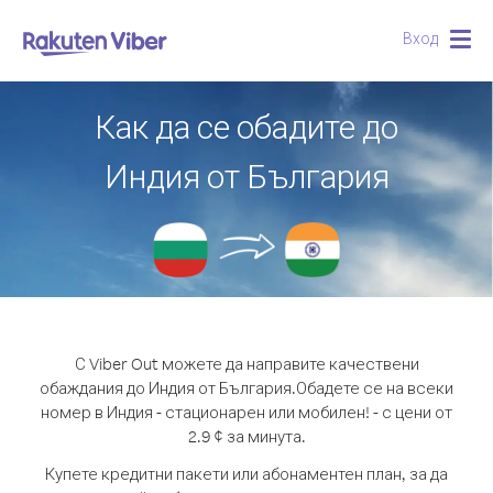
Вход
Togg
navig
Как да се обадите до
Индия от България
С Viber Out можете да направите качествени
обаждания до Индия от България.
Обадете се на всеки
номер в Индия - стационарен или мобилен! - с цени от
2.9 ¢ за минута.
Купете кредитни пакети или абонаментен план, за да