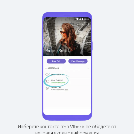
Изберете контакта във Viber и се обадете от
неговия екран с информация