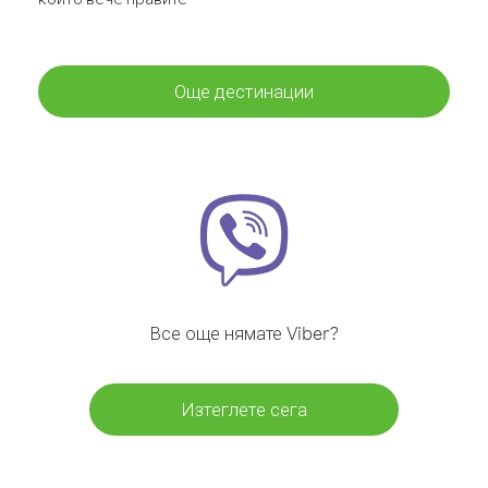
Още дестинации
Все още нямате Viber?
Изтеглете сега