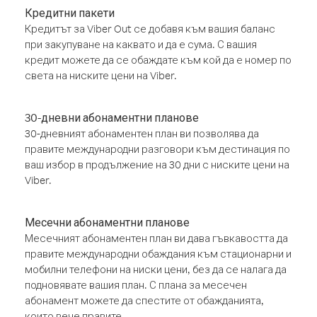
Кредитни пакети
Кредитът за Viber Out се добавя към вашия баланс
при закупуване на каквато и да е сума. С вашия
кредит можете да се обаждате към кой да е номер по
света на ниските цени на Viber.
30-дневни абонаментни планове
30-дневният абонаментен план ви позволява да
правите международни разговори към дестинация по
ваш избор в продължение на 30 дни с ниските цени на
Viber.
Месечни абонаментни планове
Месечният абонаментен план ви дава гъвкавостта да
правите международни обаждания към стационарни и
мобилни телефони на ниски цени, без да се налага да
подновявате вашия план. С плана за месечен
абонамент можете да спестите от обажданията,
които вече правите