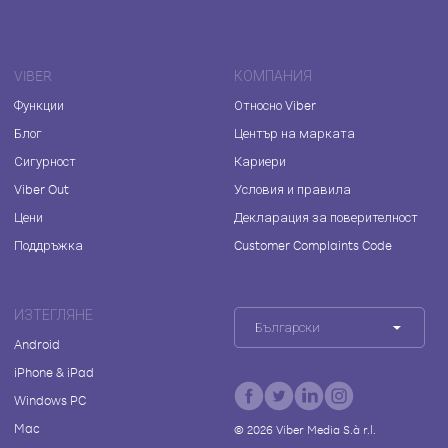
VIBER
КОМПАНИЯ
Функции
Относно Viber
Блог
Център на марката
Сигурност
Кариери
Viber Out
Условия и правила
Цени
Декларация за поверителност
Поддръжка
Customer Complaints Code
ИЗТЕГЛЯНЕ
Български
Android
iPhone & iPad
Windows PC
Mac
©
2026
Viber Media S.à r.l.