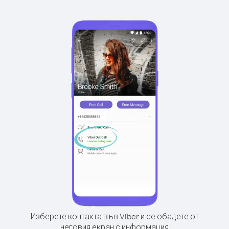
Изберете контакта във Viber и се обадете от
неговия екран с информация