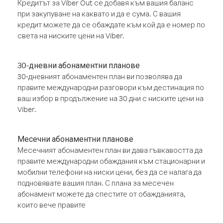
Кредитът за Viber Out се добавя към вашия баланс
при закупуване на каквато и да е сума. С вашия
кредит можете да се обаждате към кой да е номер по
света на ниските цени на Viber.
30-дневни абонаментни планове
30-дневният абонаментен план ви позволява да
правите международни разговори към дестинация по
ваш избор в продължение на 30 дни с ниските цени на
Viber.
Месечни абонаментни планове
Месечният абонаментен план ви дава гъвкавостта да
правите международни обаждания към стационарни и
мобилни телефони на ниски цени, без да се налага да
подновявате вашия план. С плана за месечен
абонамент можете да спестите от обажданията,
които вече правите