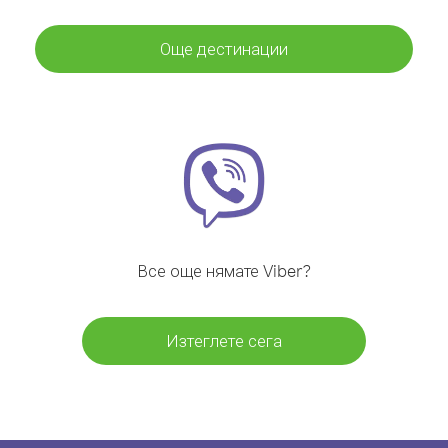
Още дестинации
Все още нямате Viber?
Изтеглете сега