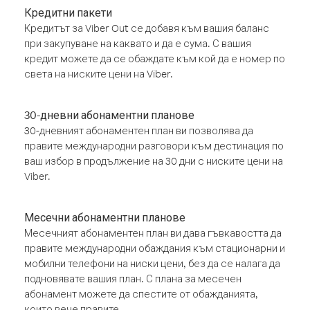
Кредитни пакети
Кредитът за Viber Out се добавя към вашия баланс
при закупуване на каквато и да е сума. С вашия
кредит можете да се обаждате към кой да е номер по
света на ниските цени на Viber.
30-дневни абонаментни планове
30-дневният абонаментен план ви позволява да
правите международни разговори към дестинация по
ваш избор в продължение на 30 дни с ниските цени на
Viber.
Месечни абонаментни планове
Месечният абонаментен план ви дава гъвкавостта да
правите международни обаждания към стационарни и
мобилни телефони на ниски цени, без да се налага да
подновявате вашия план. С плана за месечен
абонамент можете да спестите от обажданията,
които вече правите