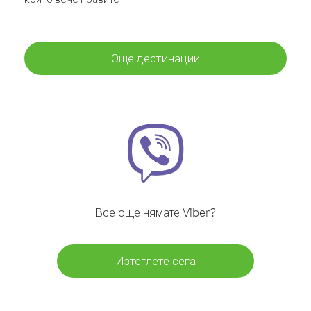
Още дестинации
Все още нямате Viber?
Изтеглете сега