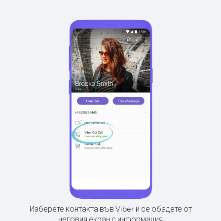
Изберете контакта във Viber и се обадете от
неговия екран с информация