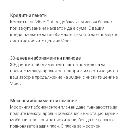
Кредитни пакети
Кредитът за Viber Out се добавя към вашия баланс
при закупуване на каквато и да е сума. С вашия
кредит можете да се обаждате към кой да е номер по
света на ниските цени на Viber.
30-дневни абонаментни планове
30-дневният абонаментен план ви позволява да
правите международни разговори към дестинация по
ваш избор в продължение на 30 дни с ниските цени на
Viber.
Месечни абонаментни планове
Месечният абонаментен план ви дава гъвкавостта да
правите международни обаждания към стационарни и
мобилни телефони на ниски цени, без да се налага да
подновявате вашия план. С плана за месечен