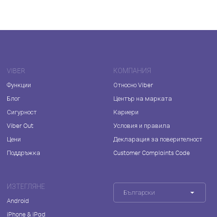
VIBER
КОМПАНИЯ
Функции
Относно Viber
Блог
Център на марката
Сигурност
Кариери
Viber Out
Условия и правила
Цени
Декларация за поверителност
Поддръжка
Customer Complaints Code
ИЗТЕГЛЯНЕ
Български
Android
iPhone & iPad