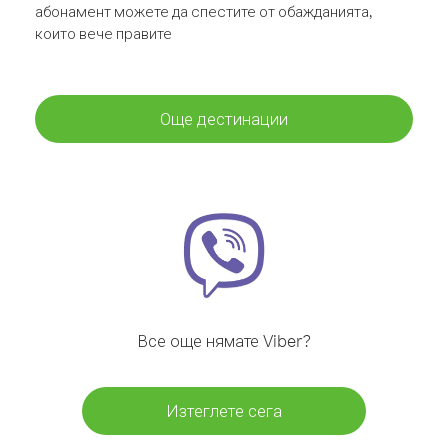
абонамент можете да спестите от обажданията,
които вече правите
Още дестинации
Все още нямате Viber?
Изтеглете сега