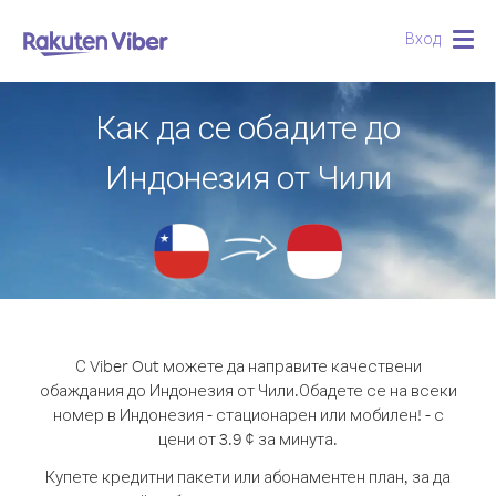
Вход
Togg
navig
Как да се обадите до
Индонезия от Чили
С Viber Out можете да направите качествени
обаждания до Индонезия от Чили.
Обадете се на всеки
номер в Индонезия - стационарен или мобилен! - с
цени от 3.9 ¢ за минута.
Купете кредитни пакети или абонаментен план, за да