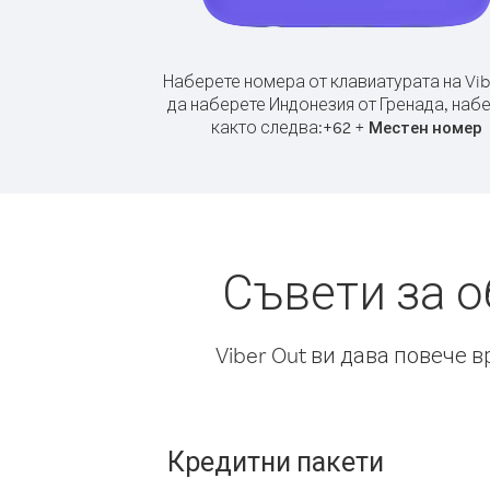
Наберете номера от клавиатурата на Vib
да наберете Индонезия от Гренада, наб
както следва:
+
+
62
Местен номер
Съвети за 
Viber Out ви дава повече 
Кредитни пакети