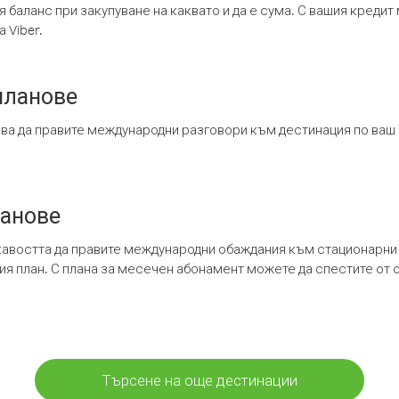
я баланс при закупуване на каквато и да е сума. С вашия креди
 Viber.
планове
ява да правите международни разговори към дестинация по ваш
ланове
кавостта да правите международни обаждания към стационарни 
шия план. С плана за месечен абонамент можете да спестите от 
Търсене на още дестинации