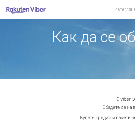
Изтеглян
Как да се о
С Viber 
Обадете се на в
Купете кредитни пакети и