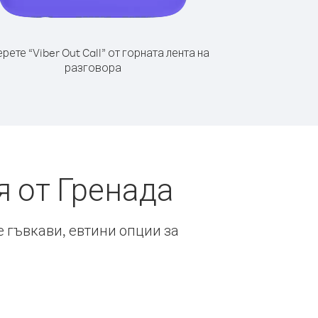
рете “Viber Out Call” от горната лента на
разговора
 от Гренада
е гъвкави, евтини опции за