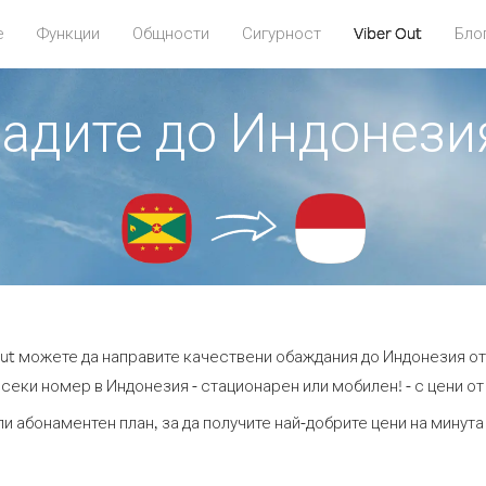
е
Функции
Общности
Сигурност
Viber Out
Бло
бадите до Индонези
Out можете да направите качествени обаждания до Индонезия от
секи номер в Индонезия - стационарен или мобилен! - с цени от 
ли абонаментен план, за да получите най-добрите цени на минут