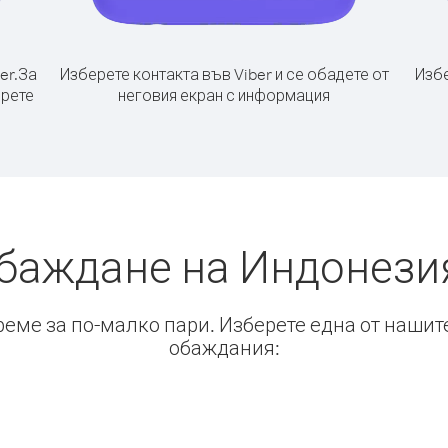
er.
За
Изберете контакта във Viber и се обадете от
Избе
ерете
неговия екран с информация
обаждане на Индонезия
време за по-малко пари. Изберете една от нашит
обаждания: