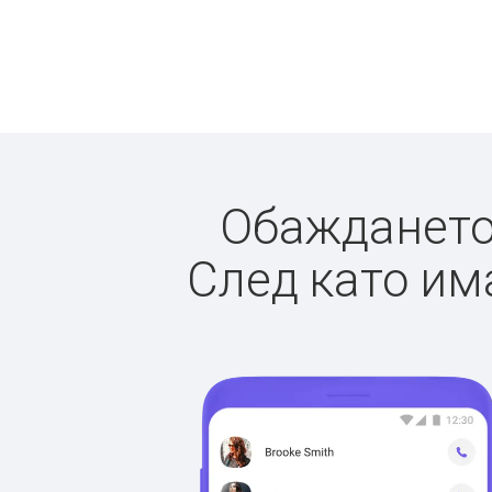
Обаждането 
След като има