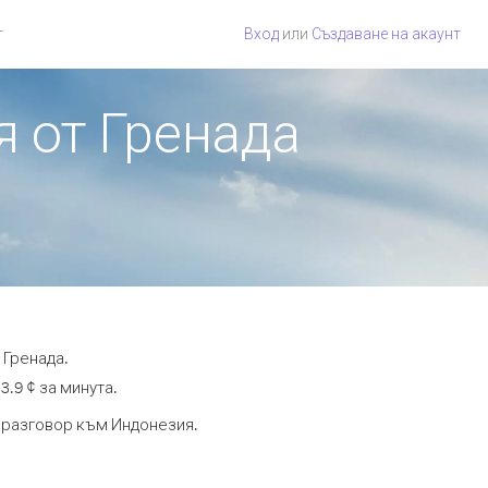
г
Вход
или
Създаване на акаунт
я от Гренада
 Гренада.
3.9 ¢ за минута.
а разговор към Индонезия.