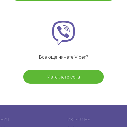
Все още нямате Viber?
Изтеглете сега
АНИЯ
ИЗТЕГЛЯНЕ