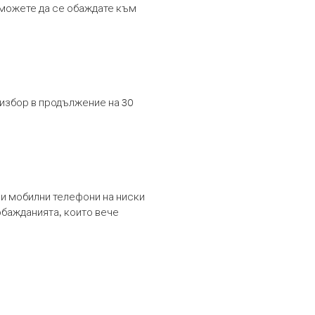
т можете да се обаждате към
 избор в продължение на 30
и мобилни телефони на ниски
обажданията, които вече