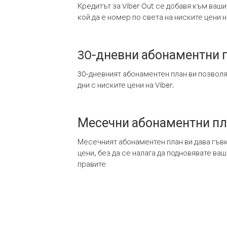
Кредитът за Viber Out се добавя към ваши
кой да е номер по света на ниските цени на
30-дневни абонаментни 
30-дневният абонаментен план ви позвол
дни с ниските цени на Viber.
Месечни абонаментни п
Месечният абонаментен план ви дава гъв
цени, без да се налага да подновявате ва
правите