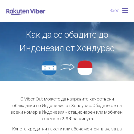
Вход
Togg
navig
Как да се обадите до
Индонезия от Хондурас
С Viber Out можете да направите качествени
обаждания до Индонезия от Хондурас.
Обадете се на
всеки номер в Индонезия - стационарен или мобилен!
- с цени от 3.9 ¢ за минута.
Купете кредитни пакети или абонаментен план, за да