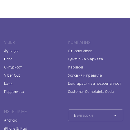
VIBER
КОМПАНИЯ
Функции
Относно Viber
Блог
Център на марката
Сигурност
Кариери
Viber Out
Условия и правила
Цени
Декларация за поверителност
Поддръжка
Customer Complaints Code
ИЗТЕГЛЯНЕ
Български
Android
iPhone & iPad