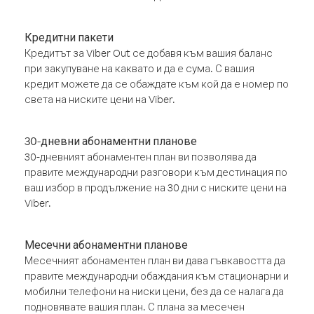
Кредитни пакети
Кредитът за Viber Out се добавя към вашия баланс
при закупуване на каквато и да е сума. С вашия
кредит можете да се обаждате към кой да е номер по
света на ниските цени на Viber.
30-дневни абонаментни планове
30-дневният абонаментен план ви позволява да
правите международни разговори към дестинация по
ваш избор в продължение на 30 дни с ниските цени на
Viber.
Месечни абонаментни планове
Месечният абонаментен план ви дава гъвкавостта да
правите международни обаждания към стационарни и
мобилни телефони на ниски цени, без да се налага да
подновявате вашия план. С плана за месечен