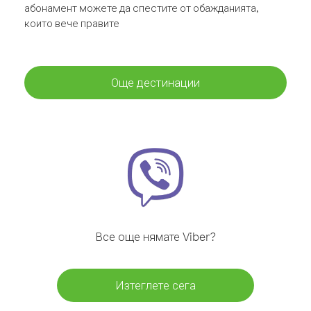
абонамент можете да спестите от обажданията,
които вече правите
Още дестинации
Все още нямате Viber?
Изтеглете сега