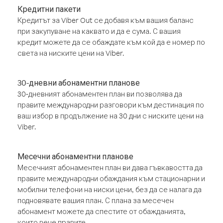
Кредитни пакети
Кредитът за Viber Out се добавя към вашия баланс
при закупуване на каквато и да е сума. С вашия
кредит можете да се обаждате към кой да е номер по
света на ниските цени на Viber.
30-дневни абонаментни планове
30-дневният абонаментен план ви позволява да
правите международни разговори към дестинация по
ваш избор в продължение на 30 дни с ниските цени на
Viber.
Месечни абонаментни планове
Месечният абонаментен план ви дава гъвкавостта да
правите международни обаждания към стационарни и
мобилни телефони на ниски цени, без да се налага да
подновявате вашия план. С плана за месечен
абонамент можете да спестите от обажданията,
които вече правите