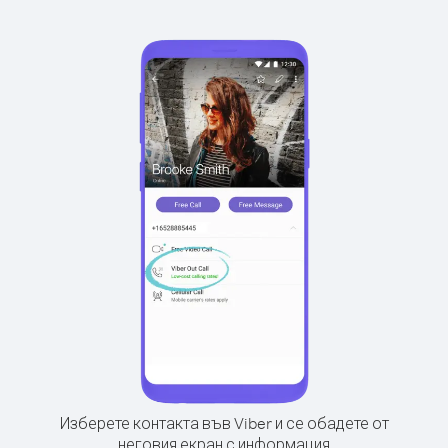
Изберете контакта във Viber и се обадете от
неговия екран с информация