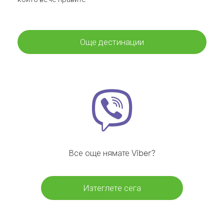
Още дестинации
Все още нямате Viber?
Изтеглете сега