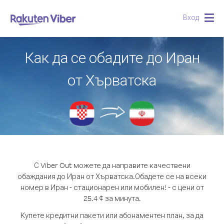
Вход
Togg
navig
Как да се обадите до Иран
от Хърватска
С Viber Out можете да направите качествени
обаждания до Иран от Хърватска.
Обадете се на всеки
номер в Иран - стационарен или мобилен! - с цени от
25.4 ¢ за минута.
Купете кредитни пакети или абонаментен план, за да