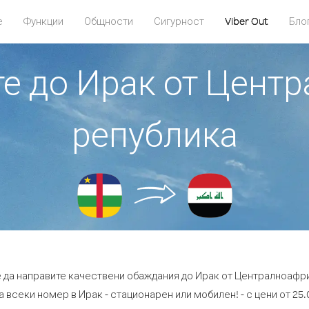
е
Функции
Общности
Сигурност
Viber Out
Бло
те до Ирак от Цен
република
е да направите качествени обаждания до Ирак от Централноафр
а всеки номер в Ирак - стационарен или мобилен! - с цени от 25.0