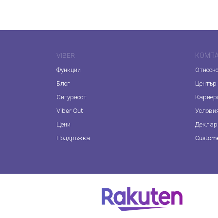
VIBER
КОМП
Функции
Относно
Блог
Център
Сигурност
Кариер
Viber Out
Услови
Цени
Деклар
Поддръжка
Custome