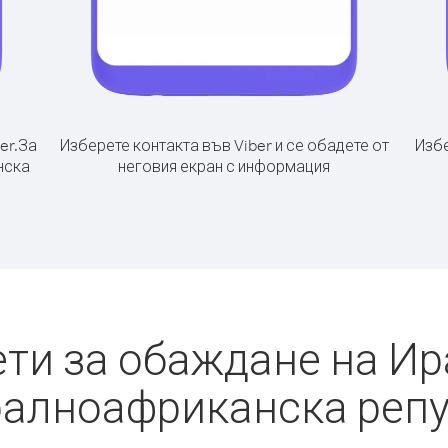
er.
За
Изберете контакта във Viber и се обадете от
Избе
нска
неговия екран с информация
ти за обаждане на Ир
алноафриканска реп