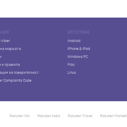
АНИЯ
ИЗТЕГЛЯНЕ
 Viber
Android
 на марката
iPhone & iPad
и
Windows PC
я и правила
Mac
ация за поверителност
Linux
r Complaints Code
Rakuten Viki
Rakuten Kobo
Rakuten Travel
Rakuten Market