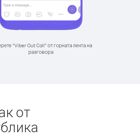
рете “Viber Out Call” от горната лента на
разговора
ак от
ублика