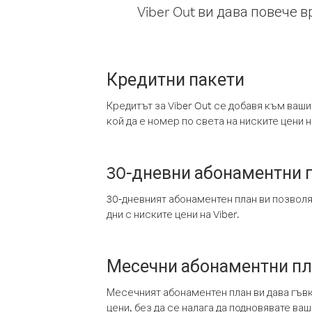
Viber Out ви дава повече 
Кредитни пакети
Кредитът за Viber Out се добавя към ваши
кой да е номер по света на ниските цени на
30-дневни абонаментни 
30-дневният абонаментен план ви позвол
дни с ниските цени на Viber.
Месечни абонаментни п
Месечният абонаментен план ви дава гъв
цени, без да се налага да подновявате ва