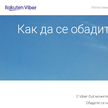
Изтеглян
Как да се обади
С Viber Out может
Обадете се н