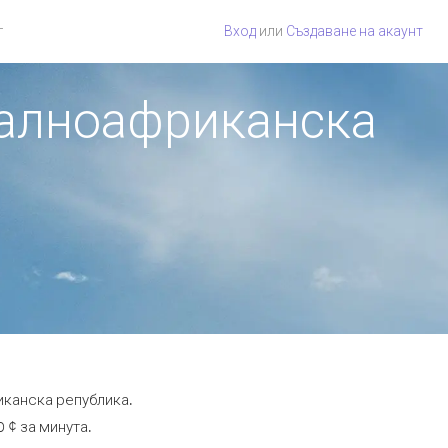
г
Вход
или
Създаване на акаунт
тралноафриканска
иканска република.
 ¢ за минута.