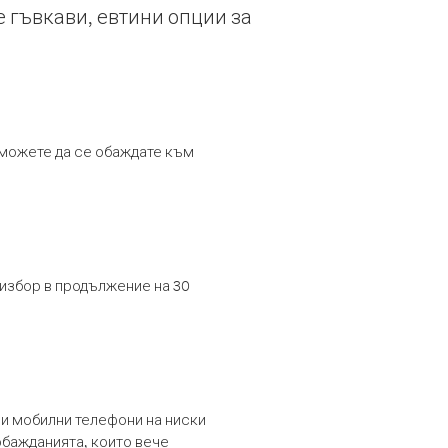
е гъвкави, евтини опции за
т можете да се обаждате към
 избор в продължение на 30
и мобилни телефони на ниски
обажданията, които вече