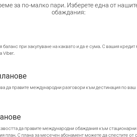
време за по-малко пари. Изберете една от нашит
обаждания:
я баланс при закупуване на каквато и да е сума. С вашия креди
 Viber.
планове
ява да правите международни разговори към дестинация по ваш
ланове
кавостта да правите международни обаждания към стационарни 
шия план. С плана за месечен абонамент можете да спестите от 