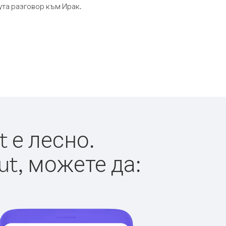
ута разговор към Ирак.
 е лесно.
ut, можете да: