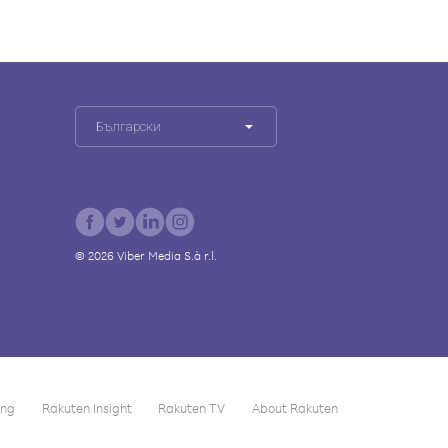
Български
©
2026
Viber Media S.à r.l.
ing
Rakuten Insight
Rakuten TV
About Rakuten