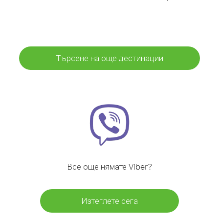
Търсене на още дестинации
Все още нямате Viber?
Изтеглете сега