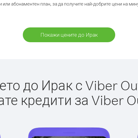
и или абонаментен план, за да получите най-добрите цени на мин
Покажи цените до Ирак
то до Ирак с Viber Out
те кредити за Viber O