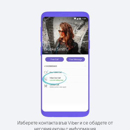
Изберете контакта във Viber и се обадете от
неговия екран с информация