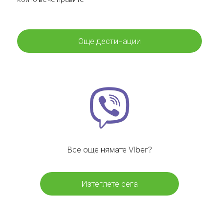
Още дестинации
Все още нямате Viber?
Изтеглете сега