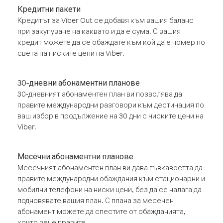
Кредитни пакети
Кредитът за Viber Out се добавя към вашия баланс
при закупуване на каквато и да е сума. С вашия
кредит можете да се обаждате към кой да е номер по
света на ниските цени на Viber.
30-дневни абонаментни планове
30-дневният абонаментен план ви позволява да
правите международни разговори към дестинация по
ваш избор в продължение на 30 дни с ниските цени на
Viber.
Месечни абонаментни планове
Месечният абонаментен план ви дава гъвкавостта да
правите международни обаждания към стационарни и
мобилни телефони на ниски цени, без да се налага да
подновявате вашия план. С плана за месечен
абонамент можете да спестите от обажданията,
които вече правите