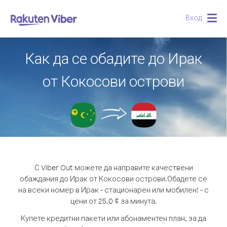
Вход
Togg
navig
Как да се обадите до Ирак
от Кокосови острови
С Viber Out можете да направите качествени
обаждания до Ирак от Кокосови острови.
Обадете се
на всеки номер в Ирак - стационарен или мобилен! - с
цени от 25.0 ¢ за минута.
Купете кредитни пакети или абонаментен план, за да