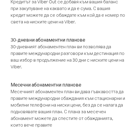
Кредитът за Viber Out се добавя към вашия баланс
при закупуване на каквато и да е сума. С вашия
кредит можете да се обаждате към кой да е номер по
света на ниските цени на Viber.
30-дневни абонаментни планове
30-дневният абонаментен план ви позволява да
правите международни разговори към дестинация по
ваш избор в продължение на 30 дни с ниските цени на
Viber.
Месечни абонаментни планове
Месечният абонаментен план ви дава гъвкавостта да
правите международни обаждания към стационарни и
мобилни телефони на ниски цени, без да се налага да
подновявате вашия план. С плана за месечен
абонамент можете да спестите от обажданията,
които вече правите