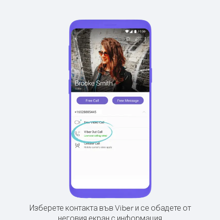
Изберете контакта във Viber и се обадете от
неговия екран с информация