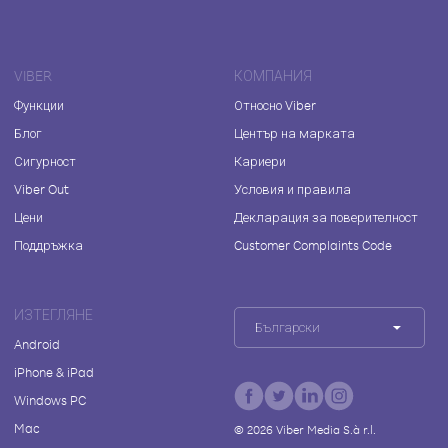
VIBER
КОМПАНИЯ
Функции
Относно Viber
Блог
Център на марката
Сигурност
Кариери
Viber Out
Условия и правила
Цени
Декларация за поверителност
Поддръжка
Customer Complaints Code
ИЗТЕГЛЯНЕ
Български
Android
iPhone & iPad
Windows PC
Mac
©
2026
Viber Media S.à r.l.