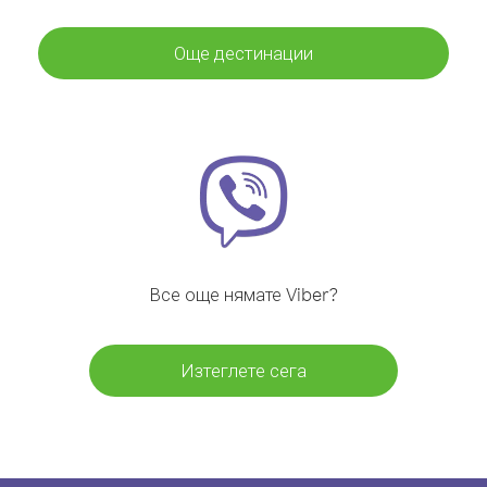
Още дестинации
Все още нямате Viber?
Изтеглете сега