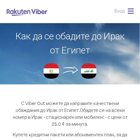
Вход
Togg
navig
Как да се обадите до Ирак
от Египет
С Viber Out можете да направите качествени
обаждания до Ирак от Египет.
Обадете се на всеки
номер в Ирак - стационарен или мобилен! - с цени от
25.0 ¢ за минута.
Купете кредитни пакети или абонаментен план, за да