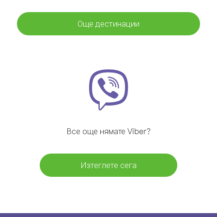
Още дестинации
Все още нямате Viber?
Изтеглете сега