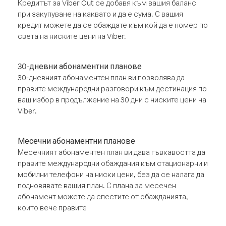
Кредитът за Viber Out се добавя към вашия баланс
при закупуване на каквато и да е сума. С вашия
кредит можете да се обаждате към кой да е номер по
света на ниските цени на Viber.
30-дневни абонаментни планове
30-дневният абонаментен план ви позволява да
правите международни разговори към дестинация по
ваш избор в продължение на 30 дни с ниските цени на
Viber.
Месечни абонаментни планове
Месечният абонаментен план ви дава гъвкавостта да
правите международни обаждания към стационарни и
мобилни телефони на ниски цени, без да се налага да
подновявате вашия план. С плана за месечен
абонамент можете да спестите от обажданията,
които вече правите