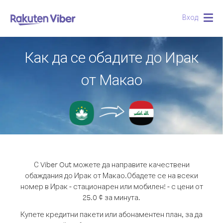
Вход
Togg
navig
Как да се обадите до Ирак
от Макао
С Viber Out можете да направите качествени
обаждания до Ирак от Макао.
Обадете се на всеки
номер в Ирак - стационарен или мобилен! - с цени от
25.0 ¢ за минута.
Купете кредитни пакети или абонаментен план, за да