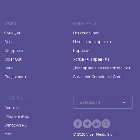
VIBER
КОМПАНИЯ
Функции
Относно Viber
Блог
Център на марката
Сигурност
Кариери
Viber Out
Условия и правила
Цени
Декларация за поверителност
Поддръжка
Customer Complaints Code
ИЗТЕГЛЯНЕ
Български
Android
iPhone & iPad
Windows PC
Mac
©
2026
Viber Media S.à r.l.