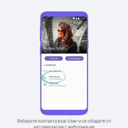
Изберете контакта във Viber и се обадете от
неговия екран с информация