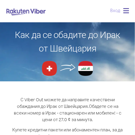
Вход
Togg
navig
Как да се обадите до Ирак
от Швейцария
С Viber Out можете да направите качествени
обаждания до Ирак от Швейцария.
Обадете се на
всеки номер в Ирак - стационарен или мобилен! - с
цени от 27.0 ¢ за минута.
Купете кредитни пакети или абонаментен план, за да