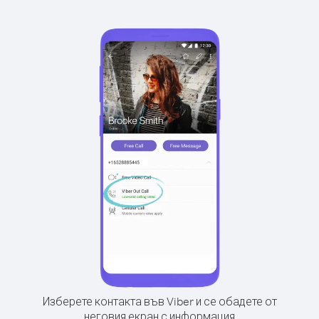
Изберете контакта във Viber и се обадете от
неговия екран с информация