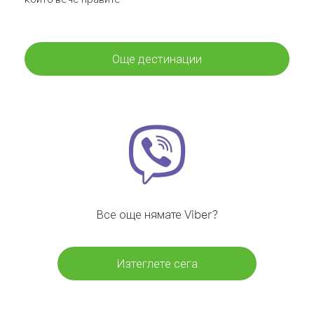
Още дестинации
Все още нямате Viber?
Изтеглете сега