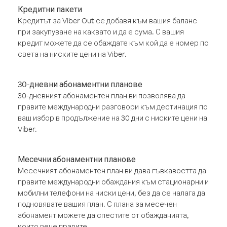
Кредитни пакети
Кредитът за Viber Out се добавя към вашия баланс
при закупуване на каквато и да е сума. С вашия
кредит можете да се обаждате към кой да е номер по
света на ниските цени на Viber.
30-дневни абонаментни планове
30-дневният абонаментен план ви позволява да
правите международни разговори към дестинация по
ваш избор в продължение на 30 дни с ниските цени на
Viber.
Месечни абонаментни планове
Месечният абонаментен план ви дава гъвкавостта да
правите международни обаждания към стационарни и
мобилни телефони на ниски цени, без да се налага да
подновявате вашия план. С плана за месечен
абонамент можете да спестите от обажданията,
които вече правите