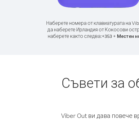
Наберете номера от клавиатурата на Vib
да наберете Ирландия от Кокосови ост
наберете както следва:
+
+
353
Местен н
Съвети за о
Viber Out ви дава повече 