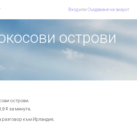
г
Вход
или
Създаване на акаунт
Кокосови острови
сови острови.
.9 ¢ за минута.
та разговор към Ирландия.