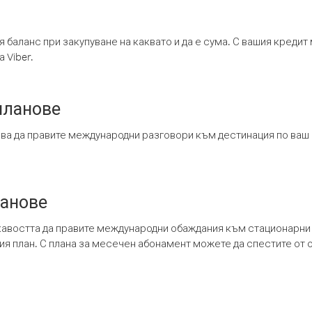
я баланс при закупуване на каквато и да е сума. С вашия креди
 Viber.
планове
ява да правите международни разговори към дестинация по ваш
ланове
кавостта да правите международни обаждания към стационарни 
шия план. С плана за месечен абонамент можете да спестите от 