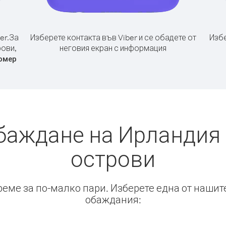
er.
За
Изберете контакта във Viber и се обадете от
Избе
рови,
неговия екран с информация
омер
баждане на Ирландия
острови
време за по-малко пари. Изберете една от нашит
обаждания: