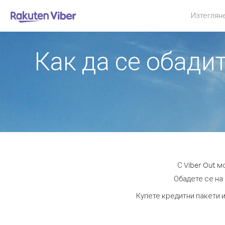
Изтеглян
Как да се обади
С Viber Out 
Обадете се на 
Купете кредитни пакети и