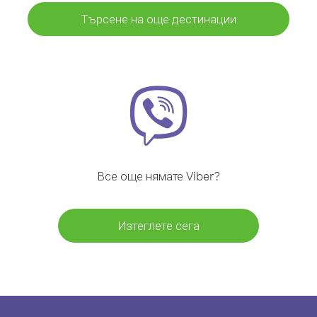
Търсене на още дестинации
Все още нямате Viber?
Изтеглете сега