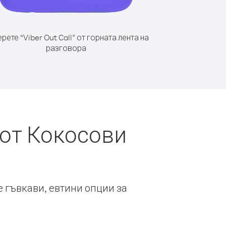
рете “Viber Out Call” от горната лента на
разговора
 от Кокосови
е гъвкави, евтини опции за