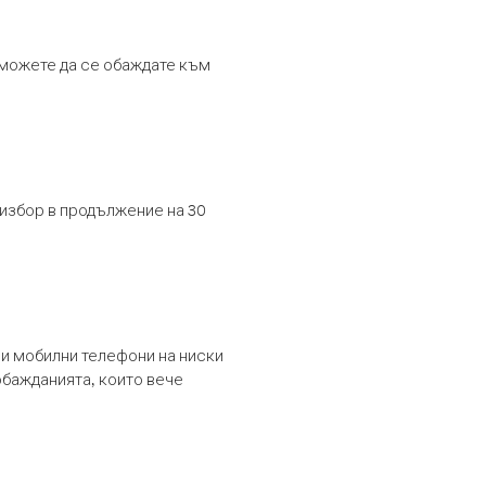
т можете да се обаждате към
 избор в продължение на 30
и мобилни телефони на ниски
обажданията, които вече