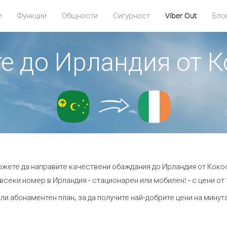
е
Функции
Общности
Сигурност
Viber Out
Бло
те до Ирландия от 
можете да направите качествени обаждания до Ирландия от Коко
всеки номер в Ирландия - стационарен или мобилен! - с цени от 1
ли абонаментен план, за да получите най-добрите цени на мину