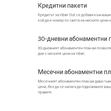
Кредитни пакети
Кредитът за Viber Out се добавя към ваши
кой да е номер по света на ниските цени на
30-дневни абонаментни 
30-дневният абонаментен план ви позвол
дни с ниските цени на Viber.
Месечни абонаментни п
Месечният абонаментен план ви дава гъв
цени, без да се налага да подновявате ва
правите