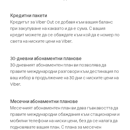
Кредитни пакети
Кредитът за Viber Out се добавя към вашия баланс
при закупуване на каквато и да е сума. С вашия
кредит можете да се обаждате към кой да е номер по
света на ниските цени на Viber.
30-дневни абонаментни планове
30-дневният абонаментен план ви позволява да
правите международни разговори към дестинация по
ваш избор в продължение на 30 дни с ниските цени на
Viber.
Месечни абонаментни планове
Месечният абонаментен план ви дава гъвкавостта да
правите международни обаждания към стационарни и
мобилни телефони на ниски цени, без да се налага да
подновявате вашия план. С плана за месечен