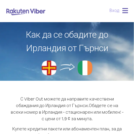
Вход
Togg
navig
Как да се обадите до
Ирландия от Гърнси
С Viber Out можете да направите качествени
обаждания до Ирландия от Гърнси.
Обадете се на
всеки номер в Ирландия - стационарен или мобилен! -
с цени от 1.9 ¢ за минута.
Купете кредитни пакети или абонаментен план, за да