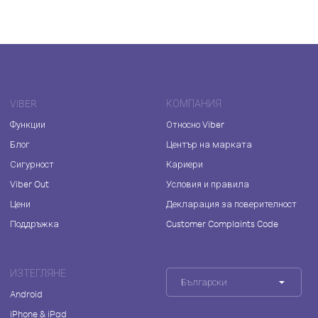
VIBER
КОМПАНИЯ
Функции
Относно Viber
Блог
Център на марката
Сигурност
Кариери
Viber Out
Условия и правила
Цени
Декларация за поверителност
Поддръжка
Customer Complaints Code
ИЗТЕГЛЯНЕ
Български
Android
iPhone & iPad