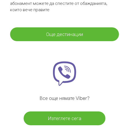
абонамент можете да спестите от обажданията,
които вече правите
Още дестинации
Все още нямате Viber?
Изтеглете сега