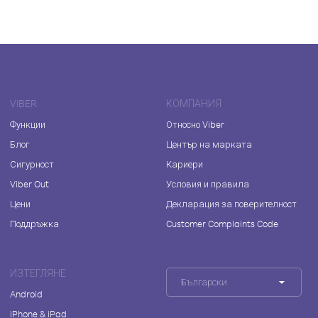
VIBER
КОМПАНИЯ
Функции
Относно Viber
Блог
Център на марката
Сигурност
Кариери
Viber Out
Условия и правила
Цени
Декларация за поверителност
Поддръжка
Customer Complaints Code
ИЗТЕГЛЯНЕ
Български
Android
iPhone & iPad