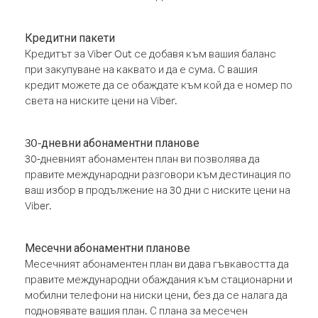
Кредитни пакети
Кредитът за Viber Out се добавя към вашия баланс
при закупуване на каквато и да е сума. С вашия
кредит можете да се обаждате към кой да е номер по
света на ниските цени на Viber.
30-дневни абонаментни планове
30-дневният абонаментен план ви позволява да
правите международни разговори към дестинация по
ваш избор в продължение на 30 дни с ниските цени на
Viber.
Месечни абонаментни планове
Месечният абонаментен план ви дава гъвкавостта да
правите международни обаждания към стационарни и
мобилни телефони на ниски цени, без да се налага да
подновявате вашия план. С плана за месечен