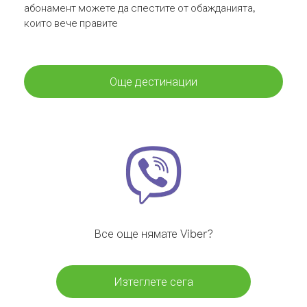
абонамент можете да спестите от обажданията,
които вече правите
Още дестинации
Все още нямате Viber?
Изтеглете сега