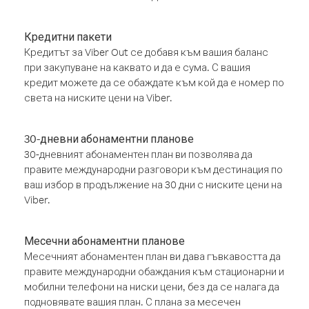
Кредитни пакети
Кредитът за Viber Out се добавя към вашия баланс
при закупуване на каквато и да е сума. С вашия
кредит можете да се обаждате към кой да е номер по
света на ниските цени на Viber.
30-дневни абонаментни планове
30-дневният абонаментен план ви позволява да
правите международни разговори към дестинация по
ваш избор в продължение на 30 дни с ниските цени на
Viber.
Месечни абонаментни планове
Месечният абонаментен план ви дава гъвкавостта да
правите международни обаждания към стационарни и
мобилни телефони на ниски цени, без да се налага да
подновявате вашия план. С плана за месечен