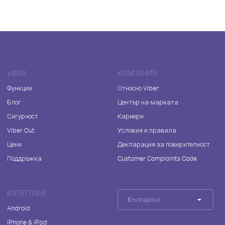
VIBER
КОМПАНИЯ
Функции
Относно Viber
Блог
Център на марката
Сигурност
Кариери
Viber Out
Условия и правила
Цени
Декларация за поверителност
Поддръжка
Customer Complaints Code
ИЗТЕГЛЯНЕ
Български
Android
iPhone & iPad