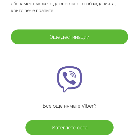
абонамент можете да спестите от обажданията,
които вече правите
Още дестинации
Все още нямате Viber?
Изтеглете сега