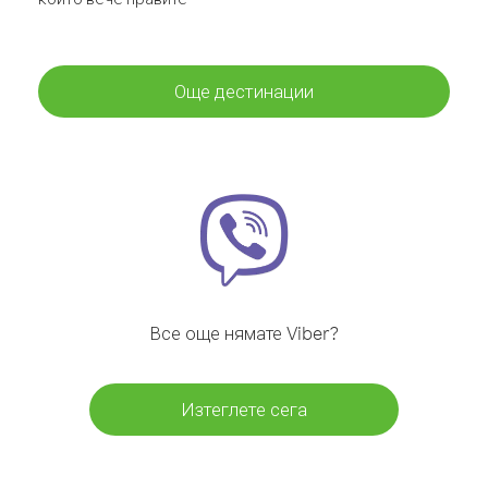
Още дестинации
Все още нямате Viber?
Изтеглете сега