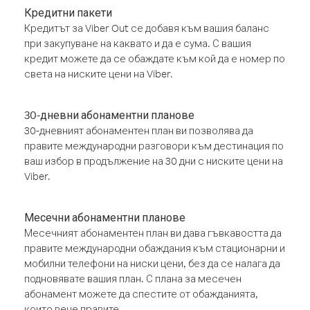
Кредитни пакети
Кредитът за Viber Out се добавя към вашия баланс
при закупуване на каквато и да е сума. С вашия
кредит можете да се обаждате към кой да е номер по
света на ниските цени на Viber.
30-дневни абонаментни планове
30-дневният абонаментен план ви позволява да
правите международни разговори към дестинация по
ваш избор в продължение на 30 дни с ниските цени на
Viber.
Месечни абонаментни планове
Месечният абонаментен план ви дава гъвкавостта да
правите международни обаждания към стационарни и
мобилни телефони на ниски цени, без да се налага да
подновявате вашия план. С плана за месечен
абонамент можете да спестите от обажданията,
които вече правите