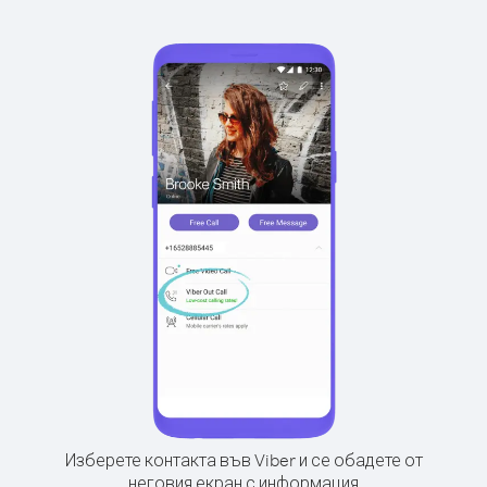
Изберете контакта във Viber и се обадете от
неговия екран с информация