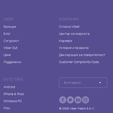
VIBER
КОМПАНИЯ
Функции
Относно Viber
Блог
Център на марката
Сигурност
Кариери
Viber Out
Условия и правила
Цени
Декларация за поверителност
Поддръжка
Customer Complaints Code
ИЗТЕГЛЯНЕ
Български
Android
iPhone & iPad
Windows PC
Mac
©
2026
Viber Media S.à r.l.