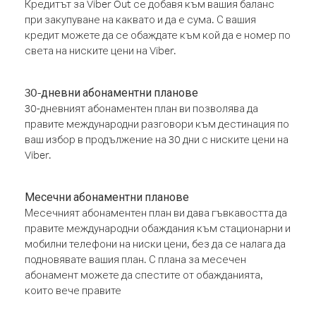
Кредитът за Viber Out се добавя към вашия баланс
при закупуване на каквато и да е сума. С вашия
кредит можете да се обаждате към кой да е номер по
света на ниските цени на Viber.
30-дневни абонаментни планове
30-дневният абонаментен план ви позволява да
правите международни разговори към дестинация по
ваш избор в продължение на 30 дни с ниските цени на
Viber.
Месечни абонаментни планове
Месечният абонаментен план ви дава гъвкавостта да
правите международни обаждания към стационарни и
мобилни телефони на ниски цени, без да се налага да
подновявате вашия план. С плана за месечен
абонамент можете да спестите от обажданията,
които вече правите