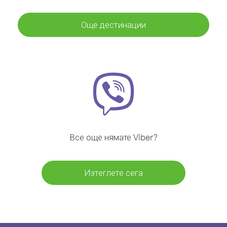
Още дестинации
Все още нямате Viber?
Изтеглете сега