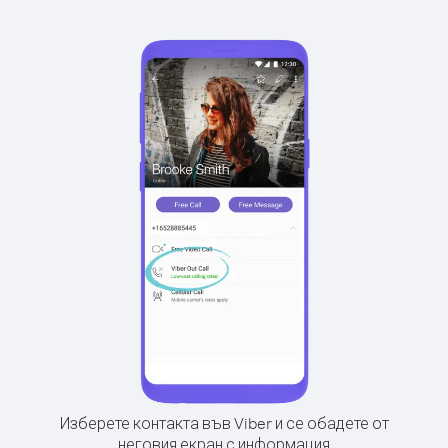
Изберете контакта във Viber и се обадете от
неговия екран с информация