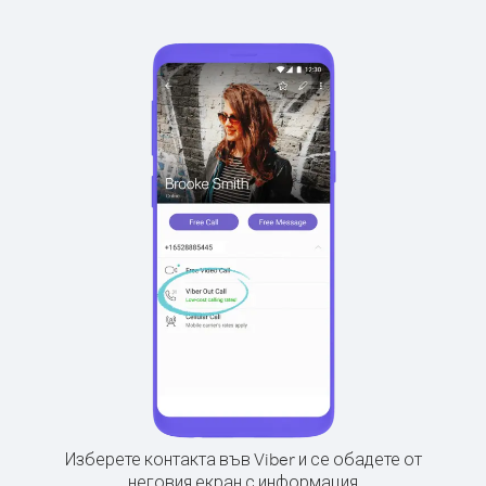
Изберете контакта във Viber и се обадете от
неговия екран с информация