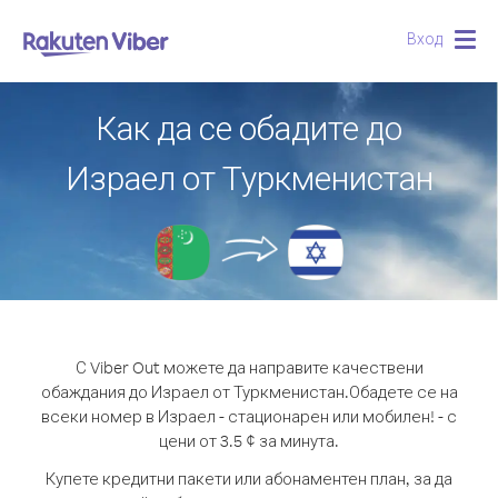
Вход
Togg
navig
Как да се обадите до
Израел от Туркменистан
С Viber Out можете да направите качествени
обаждания до Израел от Туркменистан.
Обадете се на
всеки номер в Израел - стационарен или мобилен! - с
цени от 3.5 ¢ за минута.
Купете кредитни пакети или абонаментен план, за да