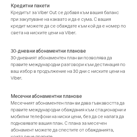
Кредитни пакети
Кредитът за Viber Out се добавя към вашия баланс
при закупуване на каквато и да е сума. С вашия
кредит можете да се обаждате към кой да е номер по
света на ниските цени на Viber.
30-дневни абонаментни планове
30-дневният абонаментен план ви позволява да
правите международни разговори към дестинация по
ваш избор в продължение на 30 дни с ниските цени на
Viber.
Месечни абонаментни планове
Месечният абонаментен план ви дава гъвкавостта да
правите международни обаждания към стационарни и
мобилни телефони на ниски цени, без да се налага да
подновявате вашия план. С плана за месечен
абонамент можете да спестите от обажданията,
които вече правите