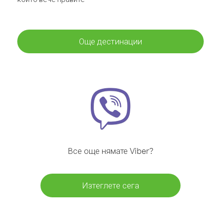
Още дестинации
Все още нямате Viber?
Изтеглете сега