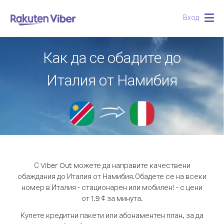
Вход
Togg
navig
Как да се обадите до
Италия от Намибия
С Viber Out можете да направите качествени
обаждания до Италия от Намибия.
Обадете се на всеки
номер в Италия - стационарен или мобилен! - с цени
от 1.9 ¢ за минута.
Купете кредитни пакети или абонаментен план, за да