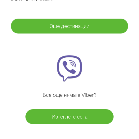
Още дестинации
Все още нямате Viber?
Изтеглете сега