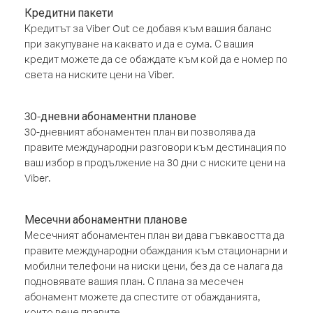
Кредитни пакети
Кредитът за Viber Out се добавя към вашия баланс
при закупуване на каквато и да е сума. С вашия
кредит можете да се обаждате към кой да е номер по
света на ниските цени на Viber.
30-дневни абонаментни планове
30-дневният абонаментен план ви позволява да
правите международни разговори към дестинация по
ваш избор в продължение на 30 дни с ниските цени на
Viber.
Месечни абонаментни планове
Месечният абонаментен план ви дава гъвкавостта да
правите международни обаждания към стационарни и
мобилни телефони на ниски цени, без да се налага да
подновявате вашия план. С плана за месечен
абонамент можете да спестите от обажданията,
които вече правите