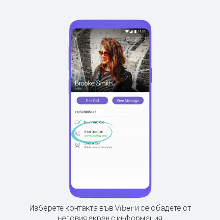
Изберете контакта във Viber и се обадете от
неговия екран с информация