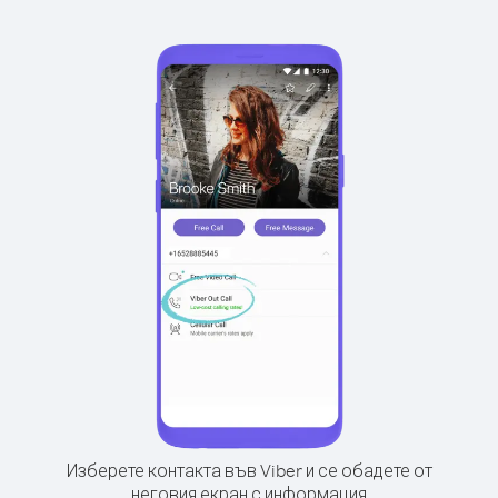
Изберете контакта във Viber и се обадете от
неговия екран с информация