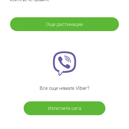
Още дестинации
Все още нямате Viber?
Изтеглете сега