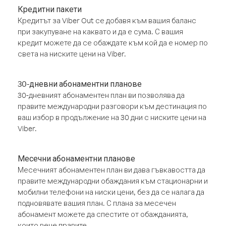
Кредитни пакети
Кредитът за Viber Out се добавя към вашия баланс
при закупуване на каквато и да е сума. С вашия
кредит можете да се обаждате към кой да е номер по
света на ниските цени на Viber.
30-дневни абонаментни планове
30-дневният абонаментен план ви позволява да
правите международни разговори към дестинация по
ваш избор в продължение на 30 дни с ниските цени на
Viber.
Месечни абонаментни планове
Месечният абонаментен план ви дава гъвкавостта да
правите международни обаждания към стационарни и
мобилни телефони на ниски цени, без да се налага да
подновявате вашия план. С плана за месечен
абонамент можете да спестите от обажданията,
които вече правите