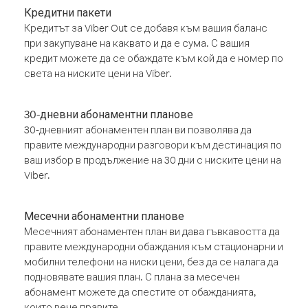
Кредитни пакети
Кредитът за Viber Out се добавя към вашия баланс
при закупуване на каквато и да е сума. С вашия
кредит можете да се обаждате към кой да е номер по
света на ниските цени на Viber.
30-дневни абонаментни планове
30-дневният абонаментен план ви позволява да
правите международни разговори към дестинация по
ваш избор в продължение на 30 дни с ниските цени на
Viber.
Месечни абонаментни планове
Месечният абонаментен план ви дава гъвкавостта да
правите международни обаждания към стационарни и
мобилни телефони на ниски цени, без да се налага да
подновявате вашия план. С плана за месечен
абонамент можете да спестите от обажданията,
които вече правите