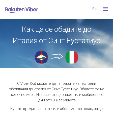
Вход
Togg
navig
Как да се обадите до
Италия от Синт Еустатиус
С Viber Out можете да направите качествени
обаждания до Италия от Синт Еустатиус.
Обадете се на
всеки номер в Италия - стационарен или мобилен! - с
цени от 1.9 ¢ за минута.
Купете кредитни пакети или абонаментен план, за да