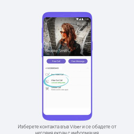
Изберете контакта във Viber и се обадете от
неговия екран с информация