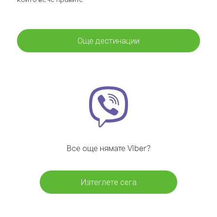
Още дестинации
Все още нямате Viber?
Изтеглете сега