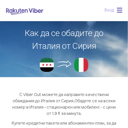
Вход
Togg
navig
Как да се обадите до
Италия от Сирия
С Viber Out можете да направите качествени
обаждания до Италия от Сирия.
Обадете се на всеки
номер в Италия - стационарен или мобилен! - с цени
от 1.9 ¢ за минута.
Купете кредитни пакети или абонаментен план, за да