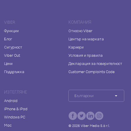
VIBER
КОМПАНИЯ
Функции
Относно Viber
Блог
Център на марката
Сигурност
Кариери
Viber Out
Условия и правила
Цени
Декларация за поверителност
Поддръжка
Customer Complaints Code
ИЗТЕГЛЯНЕ
Български
Android
iPhone & iPad
Windows PC
Mac
©
2026
Viber Media S.à r.l.