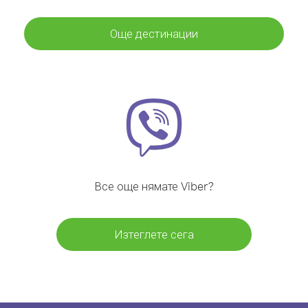
Още дестинации
Все още нямате Viber?
Изтеглете сега