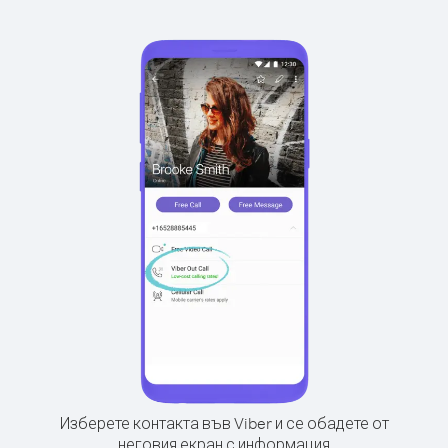
Изберете контакта във Viber и се обадете от
неговия екран с информация