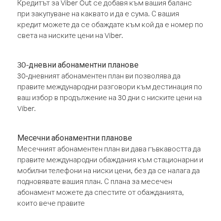
Кредитът за Viber Out се добавя към вашия баланс
при закупуване на каквато и да е сума. С вашия
кредит можете да се обаждате към кой да е номер по
света на ниските цени на Viber.
30-дневни абонаментни планове
30-дневният абонаментен план ви позволява да
правите международни разговори към дестинация по
ваш избор в продължение на 30 дни с ниските цени на
Viber.
Месечни абонаментни планове
Месечният абонаментен план ви дава гъвкавостта да
правите международни обаждания към стационарни и
мобилни телефони на ниски цени, без да се налага да
подновявате вашия план. С плана за месечен
абонамент можете да спестите от обажданията,
които вече правите