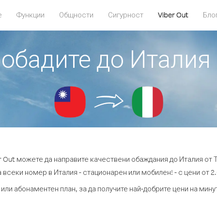
е
Функции
Общности
Сигурност
Viber Out
Бло
 обадите до Италия
r Out можете да направите качествени обаждания до Италия от 
 всеки номер в Италия - стационарен или мобилен! - с цени от 2.
 или абонаментен план, за да получите най-добрите цени на мину