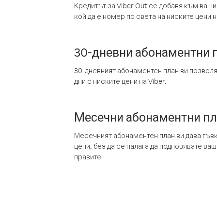
Кредитът за Viber Out се добавя към ваши
кой да е номер по света на ниските цени на
30-дневни абонаментни 
30-дневният абонаментен план ви позвол
дни с ниските цени на Viber.
Месечни абонаментни п
Месечният абонаментен план ви дава гъв
цени, без да се налага да подновявате ва
правите