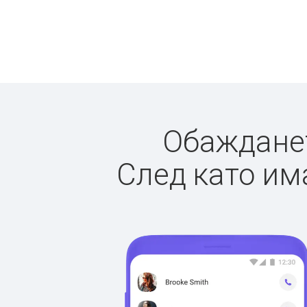
Обажданет
След като има