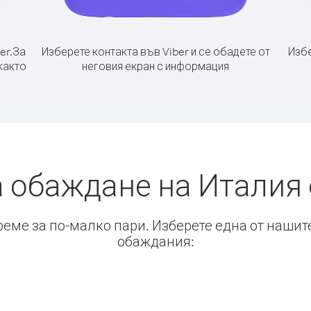
er.
За
Изберете контакта във Viber и се обадете от
Избе
както
неговия екран с информация
а обаждане на Италия 
време за по-малко пари. Изберете една от нашит
обаждания: