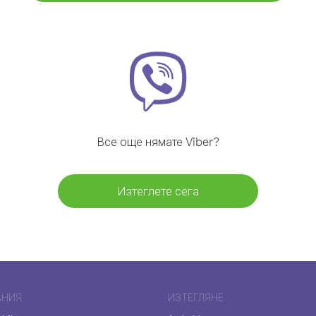
Все още нямате Viber?
Изтеглете сега
АНИЯ
ИЗТЕГЛЯНЕ