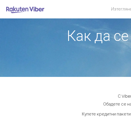
Изтеглян
Как да се
С Vibe
Обадете се на
Купете кредитни пакети