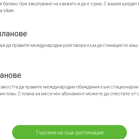
я баланс при закупуване на каквато и да е сума. С вашия креди
 Viber.
планове
ява да правите международни разговори към дестинация по ваш
ланове
кавостта да правите международни обаждания към стационарни 
шия план. С плана за месечен абонамент можете да спестите от 
Търсене на още дестинации