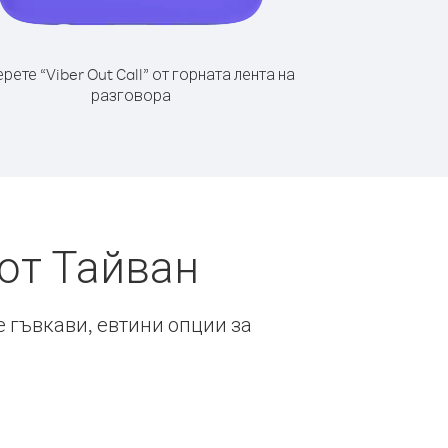
рете “Viber Out Call” от горната лента на
разговора
от Тайван
е гъвкави, евтини опции за