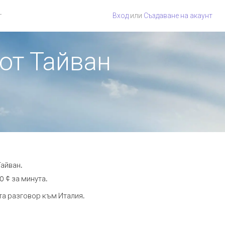
г
Вход
или
Създаване на акаунт
 от Тайван
Тайван.
0 ¢ за минута.
та разговор към Италия.