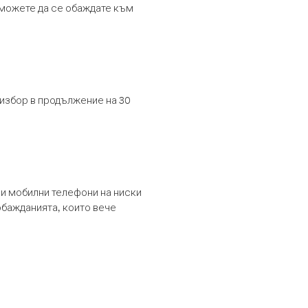
т можете да се обаждате към
 избор в продължение на 30
и мобилни телефони на ниски
обажданията, които вече