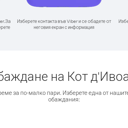
er.
За
Изберете контакта във Viber и се обадете от
Избе
ерете
неговия екран с информация
баждане на Кот д'Иво
време за по-малко пари. Изберете една от нашит
обаждания: