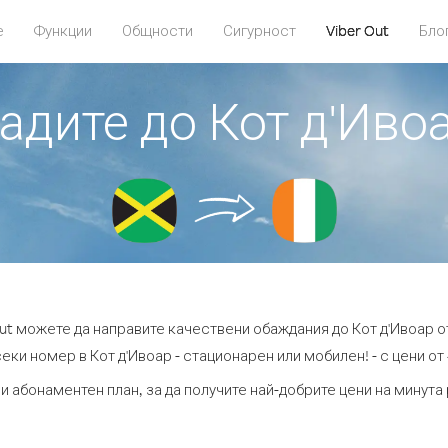
е
Функции
Общности
Сигурност
Viber Out
Бло
бадите до Кот д'Иво
Out можете да направите качествени обаждания до Кот д'Ивоар о
еки номер в Кот д'Ивоар - стационарен или мобилен! - с цени от 
и абонаментен план, за да получите най-добрите цени на минута