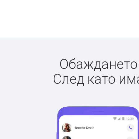
Обаждането д
След като има