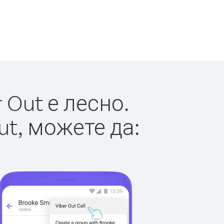
 Out е лесно.
ut, можете да: