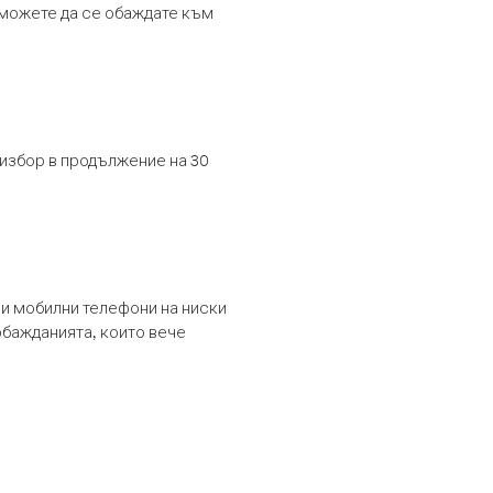
т можете да се обаждате към
 избор в продължение на 30
и мобилни телефони на ниски
обажданията, които вече