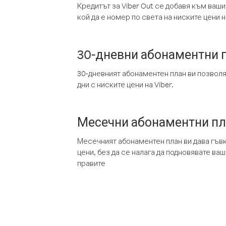
Кредитът за Viber Out се добавя към ваши
кой да е номер по света на ниските цени на
30-дневни абонаментни 
30-дневният абонаментен план ви позвол
дни с ниските цени на Viber.
Месечни абонаментни п
Месечният абонаментен план ви дава гъв
цени, без да се налага да подновявате ва
правите