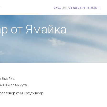
г
Вход
или
Създаване на акаунт
ар от Ямайка
т Ямайка.
40.0 ¢ за минута.
 разговор към Кот д'Ивоар.