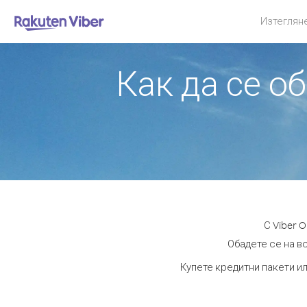
Изтеглян
Как да се о
С Viber 
Обадете се на вс
Купете кредитни пакети ил