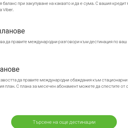
я баланс при закупуване на каквато и да е сума. С вашия креди
 Viber.
планове
ява да правите международни разговори към дестинация по ваш
ланове
кавостта да правите международни обаждания към стационарни 
шия план. С плана за месечен абонамент можете да спестите от 
Търсене на още дестинации