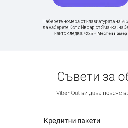
Наберете номера от клавиатурата на Vib
да наберете Кот д'Ивоар от Ямайка, наб
както следва:
+
+
225
Местен номер
Съвети за о
Viber Out ви дава повече 
Кредитни пакети