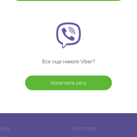
Все още нямате Viber?
Изтеглете сега
АНИЯ
ИЗТЕГЛЯНЕ