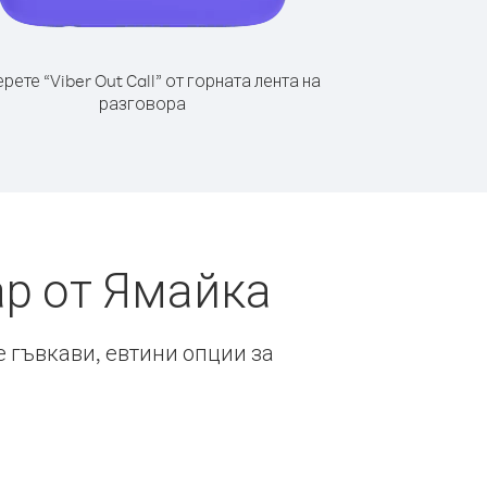
рете “Viber Out Call” от горната лента на
разговора
ар от Ямайка
е гъвкави, евтини опции за