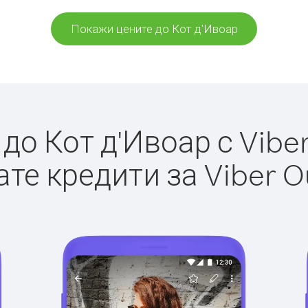
Покажи цените до Кот д'Ивоар
о Кот д'Ивоар с Viber
те кредити за Viber O