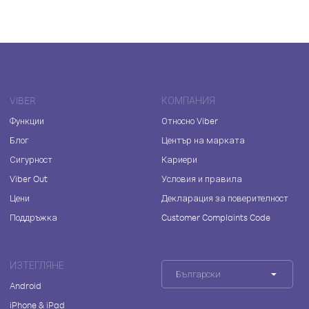
VIBER
КОМПАНИЯ
Функции
Относно Viber
Блог
Център на марката
Сигурност
Кариери
Viber Out
Условия и правила
Цени
Декларация за поверителност
Поддръжка
Customer Complaints Code
ИЗТЕГЛЯНЕ
Български
Android
iPhone & iPad