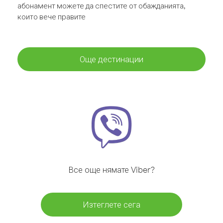
абонамент можете да спестите от обажданията,
които вече правите
Още дестинации
Все още нямате Viber?
Изтеглете сега