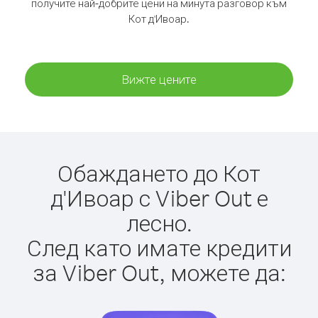
получите най-добрите цени на минута разговор към
Кот д'Ивоар.
Вижте цените
Обаждането до Кот
д'Ивоар с Viber Out е
лесно.
След като имате кредити
за Viber Out, можете да: