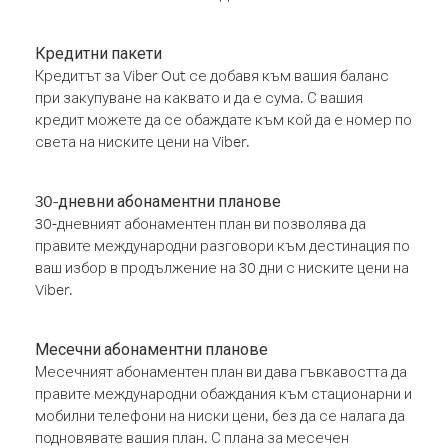
Кредитни пакети
Кредитът за Viber Out се добавя към вашия баланс
при закупуване на каквато и да е сума. С вашия
кредит можете да се обаждате към кой да е номер по
света на ниските цени на Viber.
30-дневни абонаментни планове
30-дневният абонаментен план ви позволява да
правите международни разговори към дестинация по
ваш избор в продължение на 30 дни с ниските цени на
Viber.
Месечни абонаментни планове
Месечният абонаментен план ви дава гъвкавостта да
правите международни обаждания към стационарни и
мобилни телефони на ниски цени, без да се налага да
подновявате вашия план. С плана за месечен