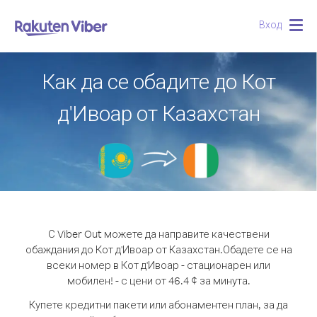
Вход
Togg
navig
Как да се обадите до Кот
д'Ивоар от Казахстан
С Viber Out можете да направите качествени
обаждания до Кот д'Ивоар от Казахстан.
Обадете се на
всеки номер в Кот д'Ивоар - стационарен или
мобилен! - с цени от 46.4 ¢ за минута.
Купете кредитни пакети или абонаментен план, за да