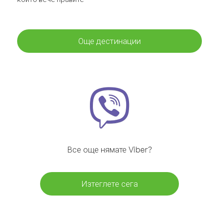
Още дестинации
Все още нямате Viber?
Изтеглете сега