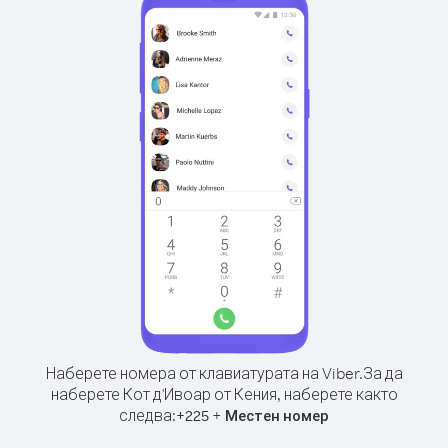
Наберете номера от клавиатурата на Viber.
За да
наберете Кот д'Ивоар от Кения, наберете както
следва:
+
+
225
Местен номер