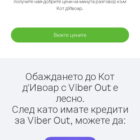
получите най-добрите цени на минута разговор към
Кот д'Ивоар.
Вижте цените
Обаждането до Кот
д'Ивоар с Viber Out е
лесно.
След като имате кредити
за Viber Out, можете да: