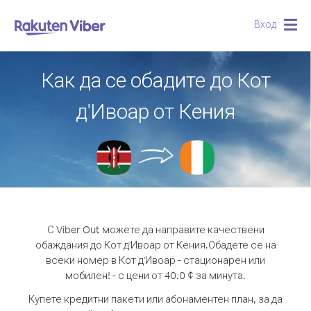
Вход
Togg
navig
Как да се обадите до Кот
д'Ивоар от Кения
С Viber Out можете да направите качествени
обаждания до Кот д'Ивоар от Кения.
Обадете се на
всеки номер в Кот д'Ивоар - стационарен или
мобилен! - с цени от 40.0 ¢ за минута.
Купете кредитни пакети или абонаментен план, за да