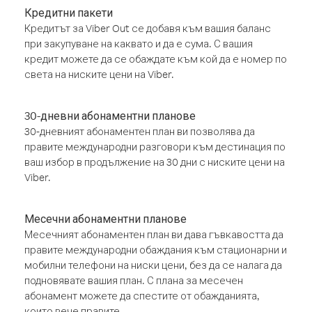
Кредитни пакети
Кредитът за Viber Out се добавя към вашия баланс
при закупуване на каквато и да е сума. С вашия
кредит можете да се обаждате към кой да е номер по
света на ниските цени на Viber.
30-дневни абонаментни планове
30-дневният абонаментен план ви позволява да
правите международни разговори към дестинация по
ваш избор в продължение на 30 дни с ниските цени на
Viber.
Месечни абонаментни планове
Месечният абонаментен план ви дава гъвкавостта да
правите международни обаждания към стационарни и
мобилни телефони на ниски цени, без да се налага да
подновявате вашия план. С плана за месечен
абонамент можете да спестите от обажданията,
които вече правите