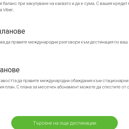
я баланс при закупуване на каквато и да е сума. С вашия креди
 Viber.
планове
ява да правите международни разговори към дестинация по ваш
ланове
кавостта да правите международни обаждания към стационарни 
шия план. С плана за месечен абонамент можете да спестите от 
Търсене на още дестинации