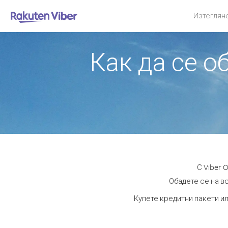
Изтеглян
Как да се о
С Viber 
Обадете се на вс
Купете кредитни пакети ил