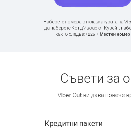
Наберете номера от клавиатурата на Vib
да наберете Кот д'Ивоар от Кувейт, наб
както следва:
+
+
225
Местен номер
Съвети за о
Viber Out ви дава повече 
Кредитни пакети