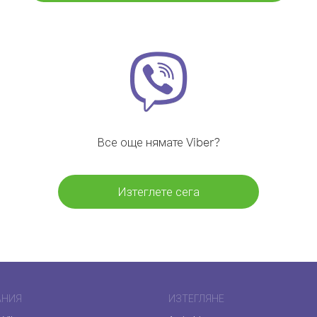
Все още нямате Viber?
Изтеглете сега
АНИЯ
ИЗТЕГЛЯНЕ