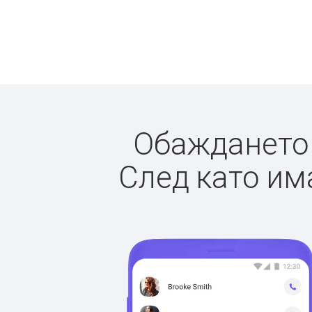
Обаждането д
След като има