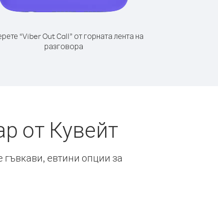
рете “Viber Out Call” от горната лента на
разговора
ар от Кувейт
е гъвкави, евтини опции за