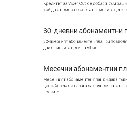
Кредитът за Viber Out се добавя към ваши
кой да е номер по света на ниските цени на
30-дневни абонаментни 
30-дневният абонаментен план ви позвол
дни с ниските цени на Viber.
Месечни абонаментни п
Месечният абонаментен план ви дава гъв
цени, без да се налага да подновявате ва
правите