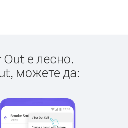
 Out е лесно.
ut, можете да: