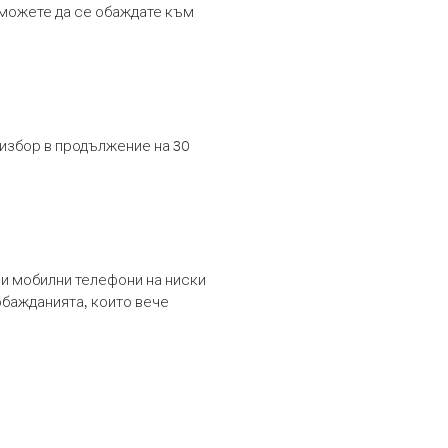
т можете да се обаждате към
 избор в продължение на 30
и мобилни телефони на ниски
обажданията, които вече