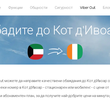
е
Функции
Общности
Сигурност
Viber Out
Бло
бадите до Кот д'Иво
Out можете да направите качествени обаждания до Кот д'Ивоар о
еки номер в Кот д'Ивоар - стационарен или мобилен! - с цени от 
и абонаментен план, за да получите най-добрите цени на минута