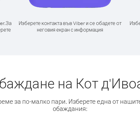
er.
За
Изберете контакта във Viber и се обадете от
Избе
ерете
неговия екран с информация
баждане на Кот д'Иво
време за по-малко пари. Изберете една от нашит
обаждания: