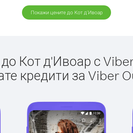
Покажи цените до Кот д'Ивоар
о Кот д'Ивоар с Viber
те кредити за Viber O