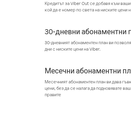
Кредитът за Viber Out се добавя към ваши
кой да е номер по света на ниските цени на
30-дневни абонаментни 
30-дневният абонаментен план ви позвол
дни с ниските цени на Viber.
Месечни абонаментни п
Месечният абонаментен план ви дава гъв
цени, без да се налага да подновявате ва
правите