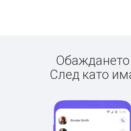
Обаждането д
След като има