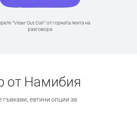
рете “Viber Out Call” от горната лента на
разговора
р от Намибия
е гъвкави, евтини опции за