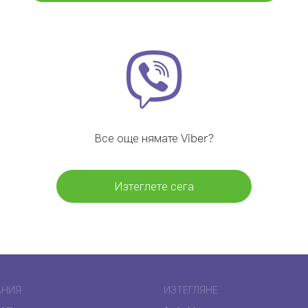
Все още нямате Viber?
Изтеглете сега
АНИЯ
ИЗТЕГЛЯНЕ