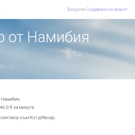
г
Вход
или
Създаване на акаунт
ар от Намибия
т Намибия.
40.0 ¢ за минута.
 разговор към Кот д'Ивоар.