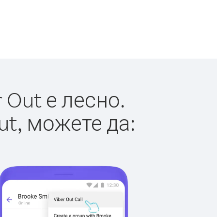
 Out е лесно.
ut, можете да: