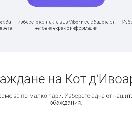
er.
За
Изберете контакта във Viber и се обадете от
Избе
берете
неговия екран с информация
баждане на Кот д'Ивоа
време за по-малко пари. Изберете една от нашит
обаждания: