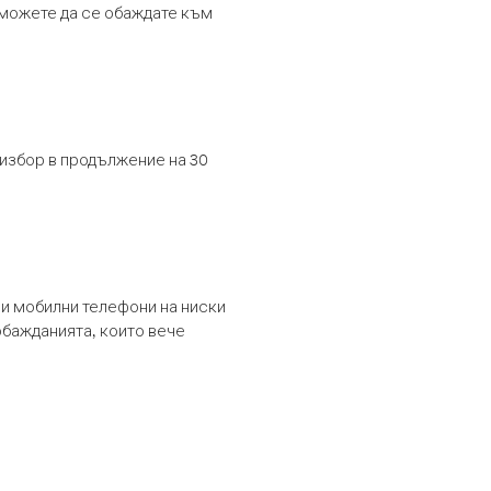
т можете да се обаждате към
 избор в продължение на 30
и мобилни телефони на ниски
обажданията, които вече