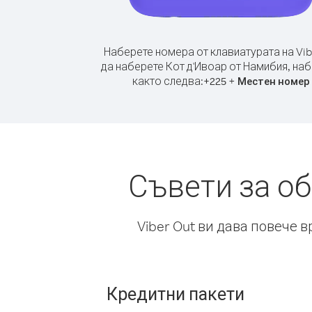
Наберете номера от клавиатурата на Vib
да наберете Кот д'Ивоар от Намибия, на
както следва:
+
+
225
Местен номер
Съвети за о
Viber Out ви дава повече 
Кредитни пакети