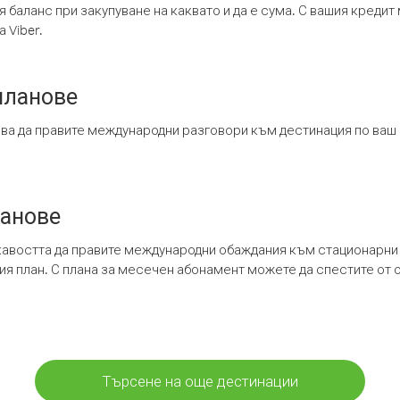
я баланс при закупуване на каквато и да е сума. С вашия креди
 Viber.
планове
ява да правите международни разговори към дестинация по ваш
ланове
кавостта да правите международни обаждания към стационарни 
шия план. С плана за месечен абонамент можете да спестите от 
Търсене на още дестинации