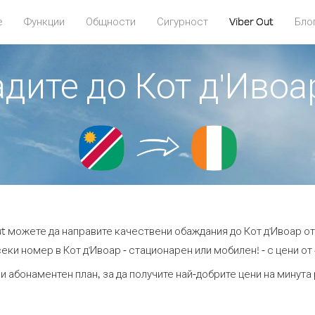
е
Функции
Общности
Сигурност
Viber Out
Бло
адите до Кот д'Иво
ut можете да направите качествени обаждания до Кот д'Ивоар о
еки номер в Кот д'Ивоар - стационарен или мобилен! - с цени от 
и абонаментен план, за да получите най-добрите цени на минута