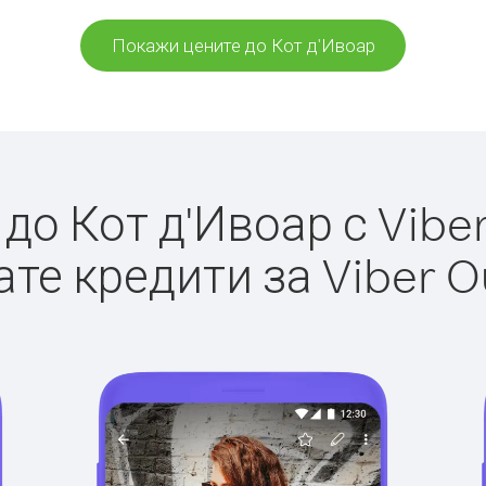
Покажи цените до Кот д'Ивоар
о Кот д'Ивоар с Viber
те кредити за Viber O