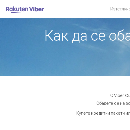
Изтеглян
Как да се об
С Viber O
Обадете се на вс
Купете кредитни пакети ил