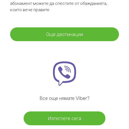
абонамент можете да спестите от обажданията,
които вече правите
Още дестинации
Все още нямате Viber?
Изтеглете сега