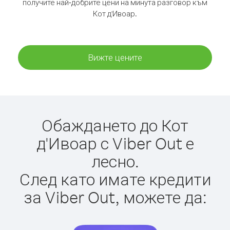
получите най-добрите цени на минута разговор към
Кот д'Ивоар.
Вижте цените
Обаждането до Кот
д'Ивоар с Viber Out е
лесно.
След като имате кредити
за Viber Out, можете да: