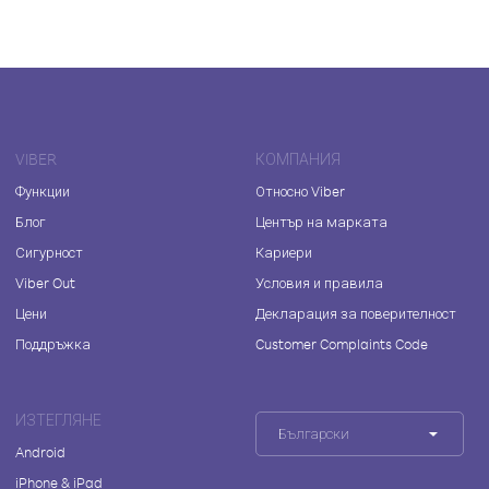
VIBER
КОМПАНИЯ
Функции
Относно Viber
Блог
Център на марката
Сигурност
Кариери
Viber Out
Условия и правила
Цени
Декларация за поверителност
Поддръжка
Customer Complaints Code
ИЗТЕГЛЯНЕ
Български
Android
iPhone & iPad