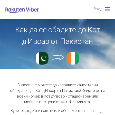
Вход
Togg
navig
Как да се обадите до Кот
д'Ивоар от Пакистан
С Viber Out можете да направите качествени
обаждания до Кот д'Ивоар от Пакистан.
Обадете се на
всеки номер в Кот д'Ивоар - стационарен или
мобилен! - с цени от 40.0 ¢ за минута.
Купете кредитни пакети или абонаментен план, за да