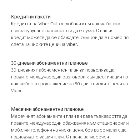
Кредитни пакети
Кредитът за Viber Out се добавя към вашия баланс
при закупуване на каквато и да е сума. С вашия
кредит можете да се обаждате към кой да е номер по
света на ниските цени на Viber.
30-дневни абонаментни планове
30-дневният абонаментен план ви позволява да
правите международни разговори към дестинация по
ваш избор в продължение на 30 дни с ниските цени на
Viber.
Месечни абонаментни планове
Месечният абонаментен план ви дава гъвкавостта да
правите международни обаждания към стационарни и
мобилни телефони на ниски цени, без да се налага да
подновявате вашия план. С плана за месечен