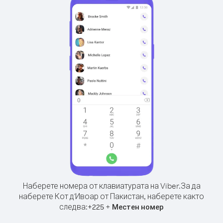
Наберете номера от клавиатурата на Viber.
За да
наберете Кот д'Ивоар от Пакистан, наберете както
следва:
+
+
225
Местен номер