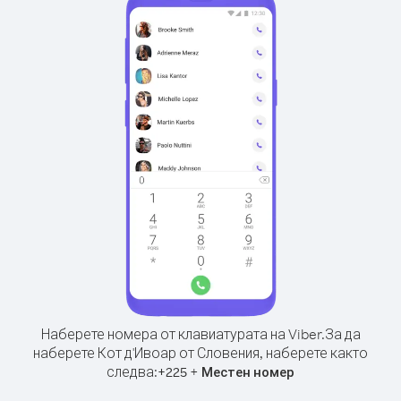
Наберете номера от клавиатурата на Viber.
За да
наберете Кот д'Ивоар от Словения, наберете както
следва:
+
+
225
Местен номер