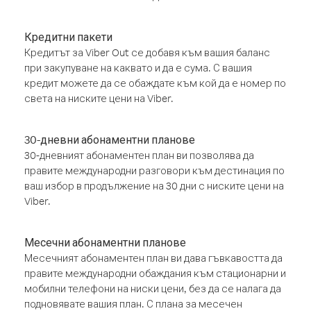
Кредитни пакети
Кредитът за Viber Out се добавя към вашия баланс
при закупуване на каквато и да е сума. С вашия
кредит можете да се обаждате към кой да е номер по
света на ниските цени на Viber.
30-дневни абонаментни планове
30-дневният абонаментен план ви позволява да
правите международни разговори към дестинация по
ваш избор в продължение на 30 дни с ниските цени на
Viber.
Месечни абонаментни планове
Месечният абонаментен план ви дава гъвкавостта да
правите международни обаждания към стационарни и
мобилни телефони на ниски цени, без да се налага да
подновявате вашия план. С плана за месечен