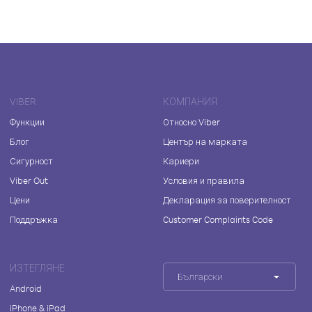
VIBER
КОМПАНИЯ
Функции
Относно Viber
Блог
Център на марката
Сигурност
Кариери
Viber Out
Условия и правила
Цени
Декларация за поверителност
Поддръжка
Customer Complaints Code
ИЗТЕГЛЯНЕ
Български
Android
iPhone & iPad