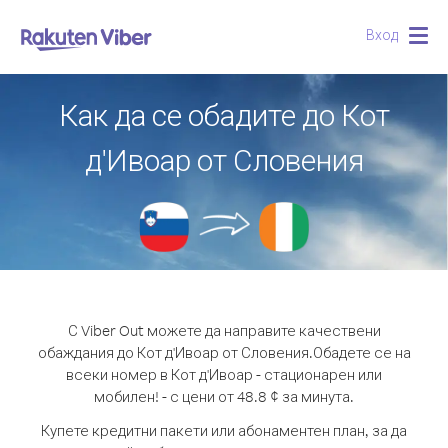
Вход
Togg
navig
Как да се обадите до Кот
д'Ивоар от Словения
С Viber Out можете да направите качествени
обаждания до Кот д'Ивоар от Словения.
Обадете се на
всеки номер в Кот д'Ивоар - стационарен или
мобилен! - с цени от 48.8 ¢ за минута.
Купете кредитни пакети или абонаментен план, за да