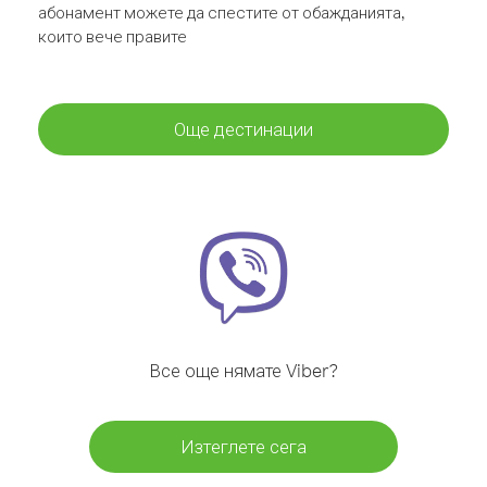
абонамент можете да спестите от обажданията,
които вече правите
Още дестинации
Все още нямате Viber?
Изтеглете сега