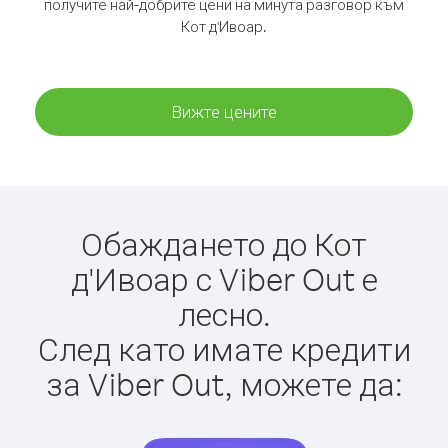
получите най-добрите цени на минута разговор към
Кот д'Ивоар.
Вижте цените
Обаждането до Кот
д'Ивоар с Viber Out е
лесно.
След като имате кредити
за Viber Out, можете да: