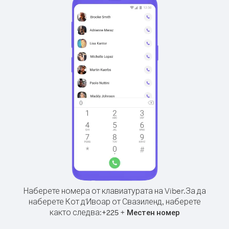
Наберете номера от клавиатурата на Viber.
За да
наберете Кот д'Ивоар от Свазиленд, наберете
както следва:
+
+
225
Местен номер