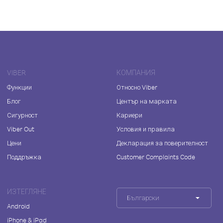
VIBER
КОМПАНИЯ
Функции
Относно Viber
Блог
Център на марката
Сигурност
Кариери
Viber Out
Условия и правила
Цени
Декларация за поверителност
Поддръжка
Customer Complaints Code
ИЗТЕГЛЯНЕ
Български
Android
iPhone & iPad