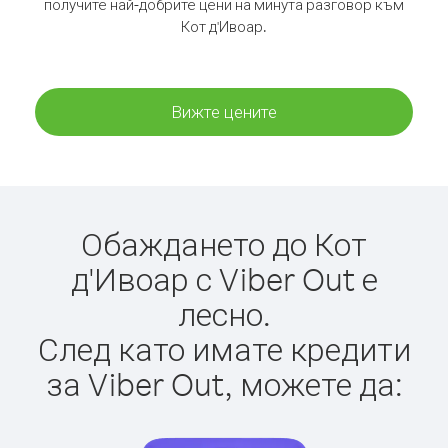
получите най-добрите цени на минута разговор към
Кот д'Ивоар.
Вижте цените
Обаждането до Кот
д'Ивоар с Viber Out е
лесно.
След като имате кредити
за Viber Out, можете да: