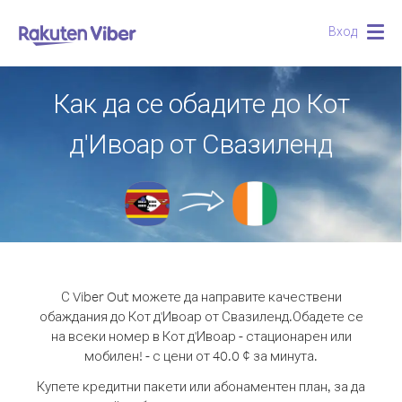
Вход
Togg
navig
Как да се обадите до Кот
д'Ивоар от Свазиленд
С Viber Out можете да направите качествени
обаждания до Кот д'Ивоар от Свазиленд.
Обадете се
на всеки номер в Кот д'Ивоар - стационарен или
мобилен! - с цени от 40.0 ¢ за минута.
Купете кредитни пакети или абонаментен план, за да