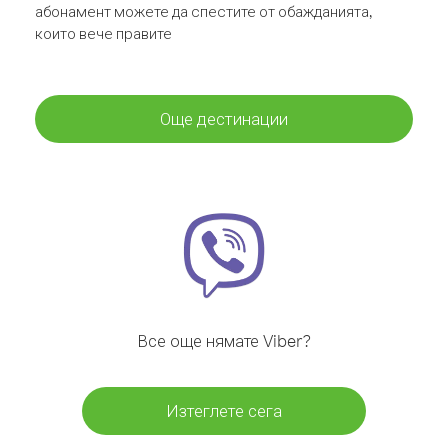
абонамент можете да спестите от обажданията,
които вече правите
Още дестинации
Все още нямате Viber?
Изтеглете сега