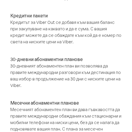
Кредитни пакети
Кредитът за Viber Out се добавя към вашия баланс
при закупуване на каквато и да е сума. С вашия
кредит можете да се обаждате към кой да е номер по
света на ниските цени на Viber.
30-дневни абонаментни планове
30-дневният абонаментен план ви позволява да
правите международни разговори към дестинация по
ваш избор в продължение на 30 дни с ниските цени на
Viber.
Месечни абонаментни планове
Месечният абонаментен план ви дава гъвкавостта да
правите международни обаждания към стационарни и
мобилни телефони на ниски цени, без да се налага да
подновявате вашия план. С плана за месечен