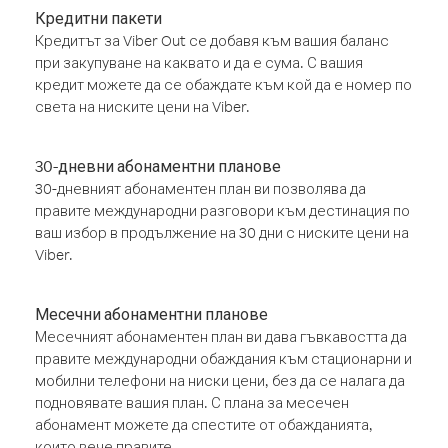
Кредитни пакети
Кредитът за Viber Out се добавя към вашия баланс
при закупуване на каквато и да е сума. С вашия
кредит можете да се обаждате към кой да е номер по
света на ниските цени на Viber.
30-дневни абонаментни планове
30-дневният абонаментен план ви позволява да
правите международни разговори към дестинация по
ваш избор в продължение на 30 дни с ниските цени на
Viber.
Месечни абонаментни планове
Месечният абонаментен план ви дава гъвкавостта да
правите международни обаждания към стационарни и
мобилни телефони на ниски цени, без да се налага да
подновявате вашия план. С плана за месечен
абонамент можете да спестите от обажданията,
които вече правите