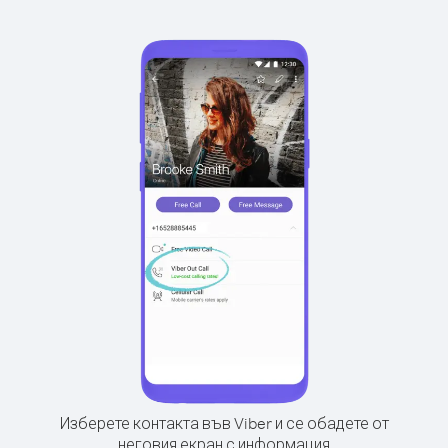
Изберете контакта във Viber и се обадете от
неговия екран с информация