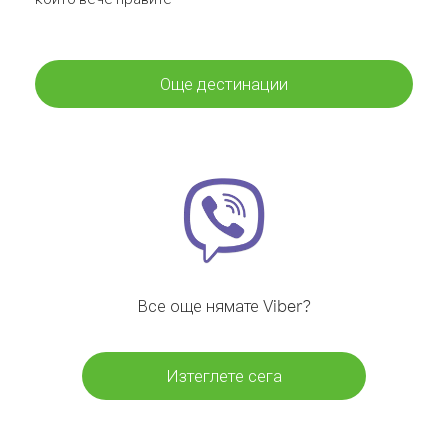
Още дестинации
Все още нямате Viber?
Изтеглете сега