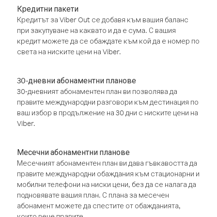
Кредитни пакети
Кредитът за Viber Out се добавя към вашия баланс
при закупуване на каквато и да е сума. С вашия
кредит можете да се обаждате към кой да е номер по
света на ниските цени на Viber.
30-дневни абонаментни планове
30-дневният абонаментен план ви позволява да
правите международни разговори към дестинация по
ваш избор в продължение на 30 дни с ниските цени на
Viber.
Месечни абонаментни планове
Месечният абонаментен план ви дава гъвкавостта да
правите международни обаждания към стационарни и
мобилни телефони на ниски цени, без да се налага да
подновявате вашия план. С плана за месечен
абонамент можете да спестите от обажданията,
които вече правите