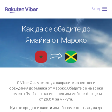
Вход
Togg
navig
Как да се обадите до
Ямайка от Мароко
С Viber Out можете да направите качествени
обаждания до Ямайка от Мароко.
Обадете се на всеки
номер в Ямайка - стационарен или мобилен! - с цени
от 26.0 ¢ за минута.
Купете кредитни пакети или абонаментен план, за да