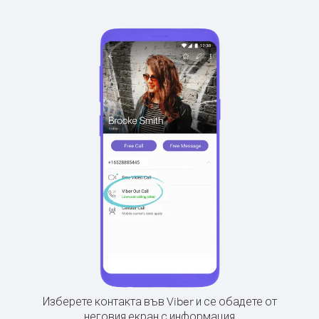
Изберете контакта във Viber и се обадете от
неговия екран с информация