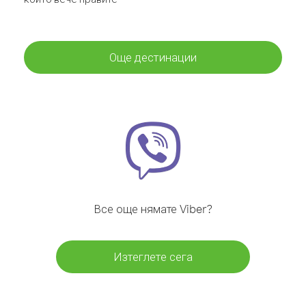
Още дестинации
Все още нямате Viber?
Изтеглете сега