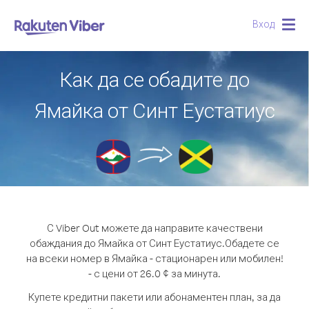
Вход
Togg
navig
Как да се обадите до
Ямайка от Синт Еустатиус
С Viber Out можете да направите качествени
обаждания до Ямайка от Синт Еустатиус.
Обадете се
на всеки номер в Ямайка - стационарен или мобилен!
- с цени от 26.0 ¢ за минута.
Купете кредитни пакети или абонаментен план, за да