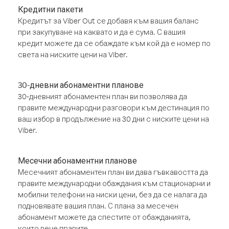
Кредитни пакети
Кредитът за Viber Out се добавя към вашия баланс
при закупуване на каквато и да е сума. С вашия
кредит можете да се обаждате към кой да е номер по
света на ниските цени на Viber.
30-дневни абонаментни планове
30-дневният абонаментен план ви позволява да
правите международни разговори към дестинация по
ваш избор в продължение на 30 дни с ниските цени на
Viber.
Месечни абонаментни планове
Месечният абонаментен план ви дава гъвкавостта да
правите международни обаждания към стационарни и
мобилни телефони на ниски цени, без да се налага да
подновявате вашия план. С плана за месечен
абонамент можете да спестите от обажданията,
които вече правите