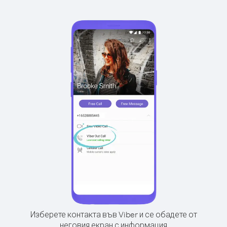
Изберете контакта във Viber и се обадете от
неговия екран с информация