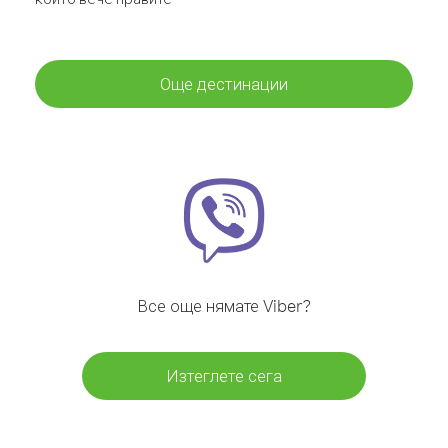
Още дестинации
Все още нямате Viber?
Изтеглете сега