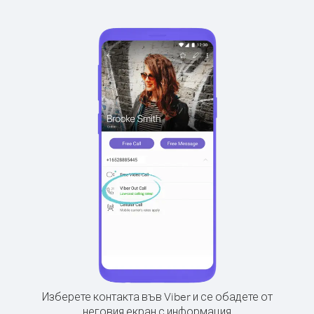
Изберете контакта във Viber и се обадете от
неговия екран с информация