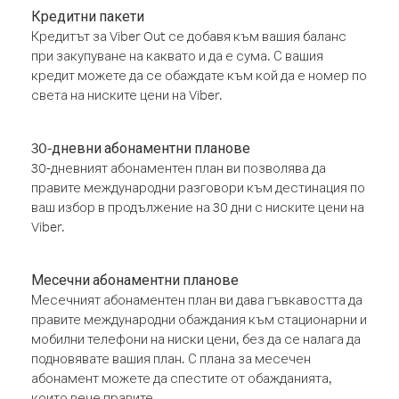
Кредитни пакети
Кредитът за Viber Out се добавя към вашия баланс
при закупуване на каквато и да е сума. С вашия
кредит можете да се обаждате към кой да е номер по
света на ниските цени на Viber.
30-дневни абонаментни планове
30-дневният абонаментен план ви позволява да
правите международни разговори към дестинация по
ваш избор в продължение на 30 дни с ниските цени на
Viber.
Месечни абонаментни планове
Месечният абонаментен план ви дава гъвкавостта да
правите международни обаждания към стационарни и
мобилни телефони на ниски цени, без да се налага да
подновявате вашия план. С плана за месечен
абонамент можете да спестите от обажданията,
които вече правите