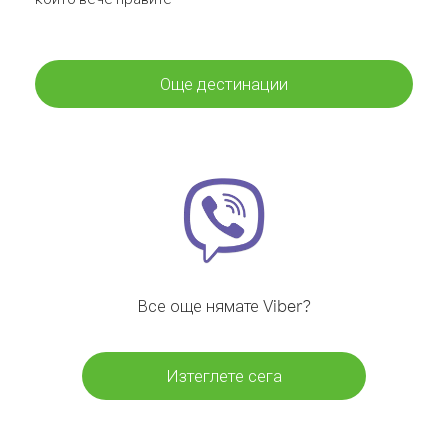
Още дестинации
Все още нямате Viber?
Изтеглете сега