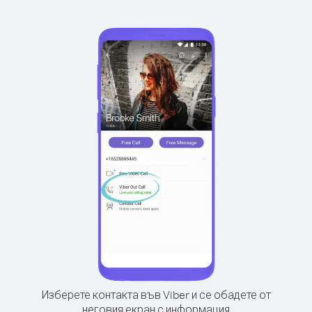
Изберете контакта във Viber и се обадете от
неговия екран с информация