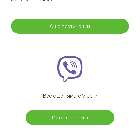
Още дестинации
Все още нямате Viber?
Изтеглете сега