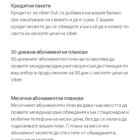
Кредитни пакети
Кредитът за Viber Out се добавя към вашия баланс
при закупуване на каквато и да е сума. С вашия
кредит можете да се обаждате към кой да е номер по
света на ниските цени на Viber.
30-дневни абонаментни планове
30-дневният абонаментен план ви позволява да
правите международни разговори към дестинация по
ваш избор в продължение на 30 дни с ниските цени на
Viber.
Месечни абонаментни планове
Месечният абонаментен план ви дава гъвкавостта да
правите международни обаждания към стационарни и
мобилни телефони на ниски цени, без да се налага да
подновявате вашия план. С плана за месечен
абонамент можете да спестите от обажданията,
които вече правите