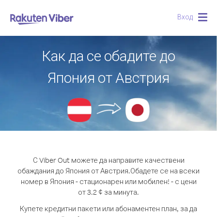
Вход
Togg
navig
Как да се обадите до
Япония от Австрия
С Viber Out можете да направите качествени
обаждания до Япония от Австрия.
Обадете се на всеки
номер в Япония - стационарен или мобилен! - с цени
от 3.2 ¢ за минута.
Купете кредитни пакети или абонаментен план, за да